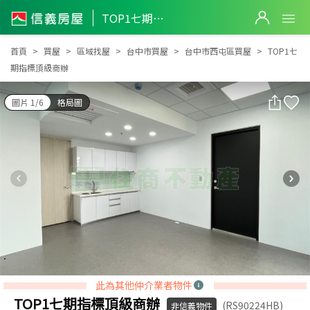
TOP1七期指標頂級商辦
TOP1七期指標頂級商辦
首頁
買屋
區域找屋
台中市買屋
台中市西屯區買屋
TOP1七
期指標頂級商辦
圖片 1/6
格局圖
此為其他仲介業者物件
TOP1七期指標頂級商辦
(RS90224HB)
非信義物件