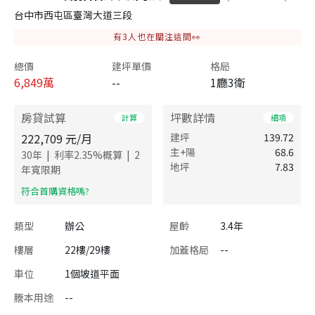
台中市西屯區臺灣大道三段
有
3
人也在關注這間👀
總價
建坪單價
格局
6,849
萬
--
1廳3衛
房貸試算
坪數詳情
計算
細項
222,709
元/月
建坪
139.72
主+陽
68.6
|
|
30
年
利率
2.35
%概算
2
地坪
7.83
年寬限期
​符合首購資格嗎?
類型
辦公
屋齡
3.4年
樓層
22樓/29樓
加蓋格局
--
車位
1個坡道平面
謄本用途
--