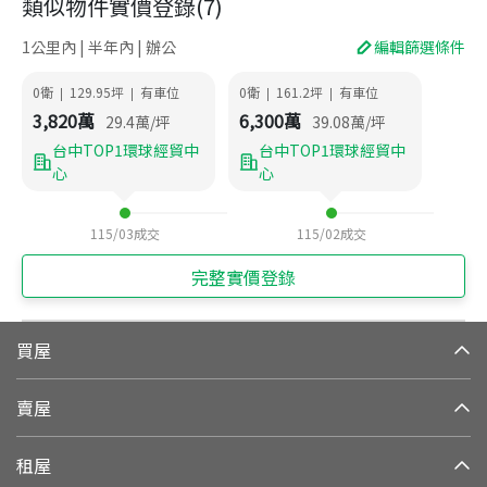
類似物件實價登錄
(
7
)
1公里內 | 半年內 | 辦公
編輯篩選條件
0衛
129.95
坪
有車位
0衛
161.2
坪
有車位
|
|
|
|
3,820
萬
6,300
萬
29.4
萬/坪
39.08
萬/坪
台中TOP1環球經貿中
台中TOP1環球經貿中
心
心
115/03
成交
115/02
成交
完整實價登錄
買屋
賣屋
租屋