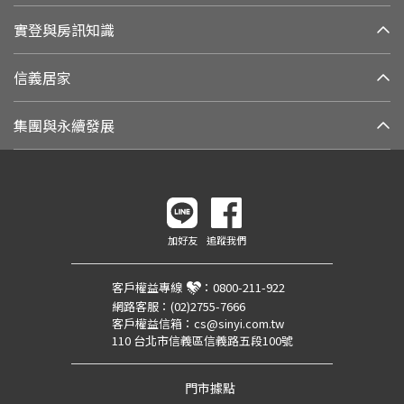
實登與房訊知識
信義居家
集團與永續發展
加好友
追蹤我們
客戶權益專線
：
0800-211-922
網路客服：
(02)2755-7666
客戶權益信箱：
cs@sinyi.com.tw
110 台北市信義區信義路五段100號
門市據點