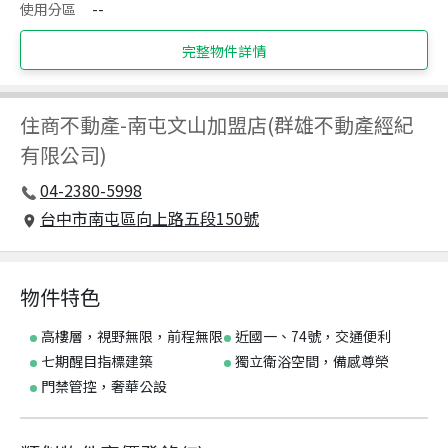
使用分區
--
完整物件詳情
住商不動產
-
南屯文山加盟店(群雄不動產經紀
有限公司)
04-2380-5998
台中市南屯區向上路五段150號
物件特色
高樓層，視野無限，前程無限
近國一、74號，交通便利
七期醒目指標建築
獨立衛浴空間，備感尊榮
門禁管控，奢華公設