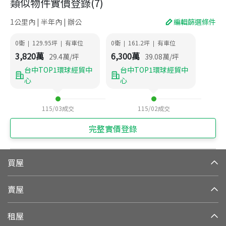
類似物件實價登錄
(
7
)
1公里內 | 半年內 | 辦公
編輯篩選條件
0衛
129.95
坪
有車位
0衛
161.2
坪
有車位
|
|
|
|
3,820
萬
6,300
萬
29.4
萬/坪
39.08
萬/坪
台中TOP1環球經貿中
台中TOP1環球經貿中
心
心
115/03
成交
115/02
成交
完整實價登錄
買屋
賣屋
租屋