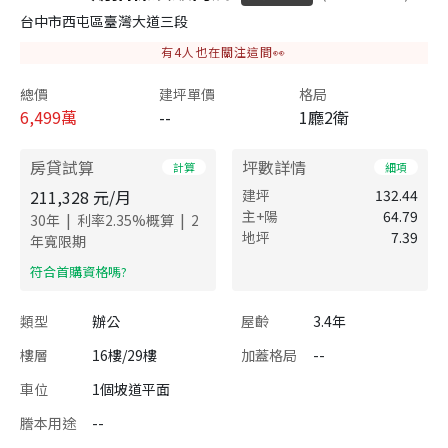
台中市西屯區臺灣大道三段
有
4
人也在關注這間👀
總價
建坪單價
格局
6,499
萬
--
1廳2衛
房貸試算
坪數詳情
計算
細項
211,328
元/月
建坪
132.44
主+陽
64.79
|
|
30
年
利率
2.35
%概算
2
地坪
7.39
年寬限期
​符合首購資格嗎?
類型
辦公
屋齡
3.4年
樓層
16樓/29樓
加蓋格局
--
車位
1個坡道平面
謄本用途
--