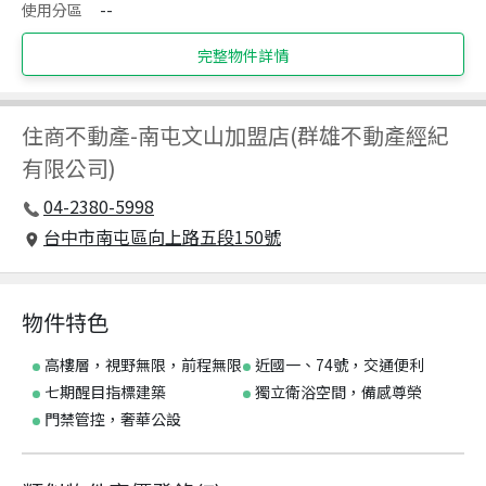
使用分區
--
完整物件詳情
住商不動產
-
南屯文山加盟店(群雄不動產經紀
有限公司)
04-2380-5998
台中市南屯區向上路五段150號
物件特色
高樓層，視野無限，前程無限
近國一、74號，交通便利
七期醒目指標建築
獨立衛浴空間，備感尊榮
門禁管控，奢華公設