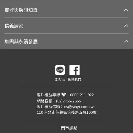
實登與房訊知識
信義居家
集團與永續發展
加好友
追蹤我們
客戶權益專線
：
0800-211-922
網路客服：
(02)2755-7666
客戶權益信箱：
cs@sinyi.com.tw
110 台北市信義區信義路五段100號
門市據點