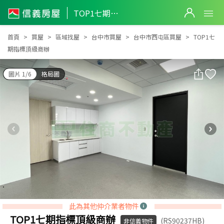
TOP1七期指標頂級商辦
TOP1七期指標頂級商辦
首頁
買屋
區域找屋
台中市買屋
台中市西屯區買屋
TOP1七
期指標頂級商辦
圖片 1/6
格局圖
此為其他仲介業者物件
TOP1七期指標頂級商辦
(RS90237HB)
非信義物件