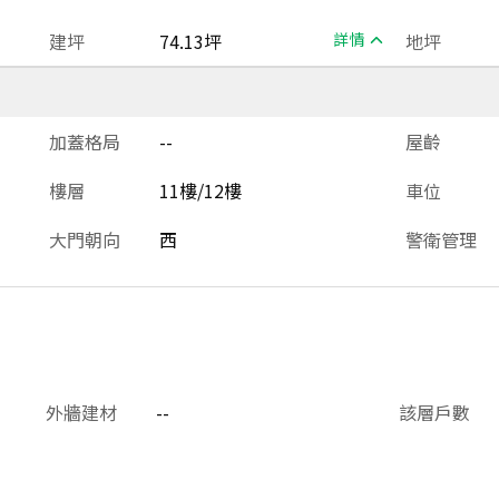
建坪
74.13坪
詳情
地坪
加蓋格局
--
屋齡
樓層
11樓/12樓
車位
大門朝向
西
警衛管理
外牆建材
--
該層戶數