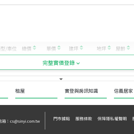
完整實價登錄
租屋
實登與房訊知識
信義居家
門市據點
服務條款
保障隱私權聲明
信箱：
cs@sinyi.com.tw