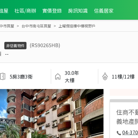
租屋
社區/商辦
實價登錄
房訊知識
信義居家
中市買屋
台中市南屯區買屋
上曜傑座樓中樓視野戶
戶
(RS90265HB)
非信義物件
價
--
30.0年
5房3廳3衛
11樓/12樓
大樓
住商不
義地產
04-37