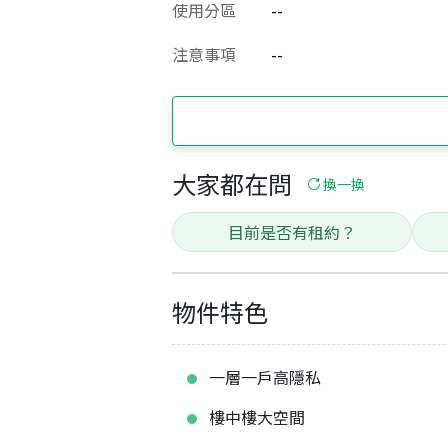
使用分區
--
注意事項
--
大家都在問
換一換
目前是否有租約？
物件特色
一層一戶高隱私
樓中樓大空間