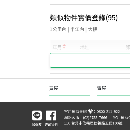
類似物件實價登錄
(
95
)
1公里內 | 半年內 | 大樓
買屋
賣屋
客戶權益專線
：
0800-211-922
網路客服：
(02)2755-7666
客戶權益
110 台北市信義區信義路五段100號
加好友
追蹤我們