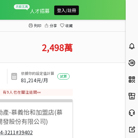
上曜傑座樓中樓視野戶
人才招募
登入/註冊
列印
分享
收藏
2,498
萬
依據你的設定值計算
試算
81,214
元/月
有
9
人也在關注這間👀
動產
-
慕義怡和加盟店(慕
開發股份有限公司)
04-3211#39402