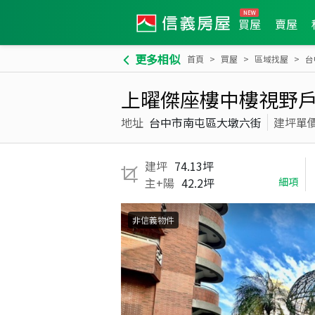
買屋
賣屋
更多相似
首頁
買屋
區域找屋
台
上曜傑座樓中樓視野
地址
台中市南屯區大墩六街
建坪單
建坪
74.13坪
主+陽
42.2坪
細項
非信義物件