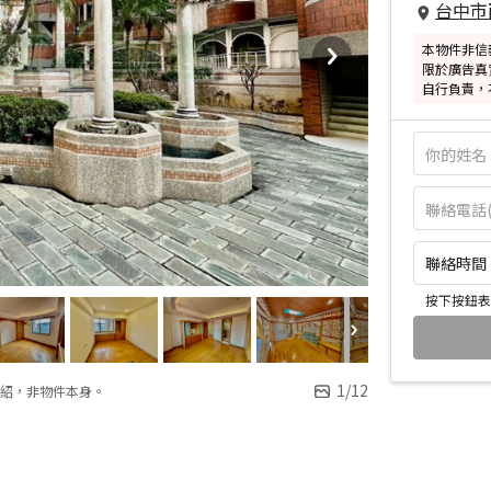
台中市
本物件非信
限於廣告真
自行負責，
聯絡時間：皆
按下按鈕表
1
/
12
紹，非物件本身。