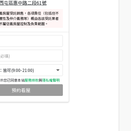
西屯區惠中路二段61號
義房屋受託銷售，各項責任（包括但不
實性及仲介義務等）概由各該受託業者
不屬信義房屋控制及負責範圍。
可(9:00-21:00)
示您已同意本站
服務條款
與
隱私權聲明
預約看屋