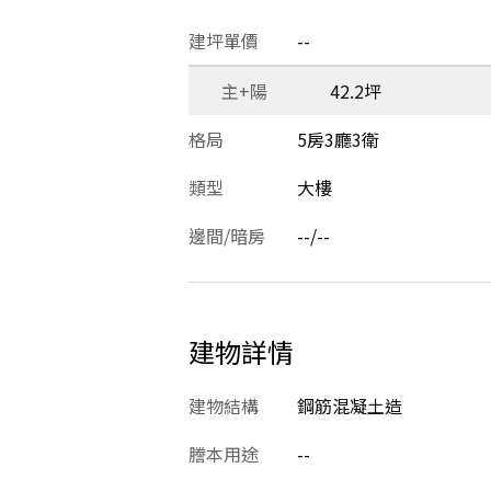
建坪單價
--
主+陽
42.2坪
格局
5房3廳3衛
類型
大樓
邊間/暗房
--/--
建物詳情
建物結構
鋼筋混凝土造
謄本用途
--