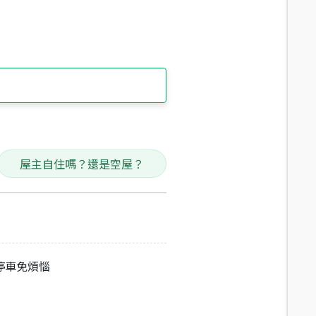
屋主自住嗎？還是空屋？
停車免煩惱