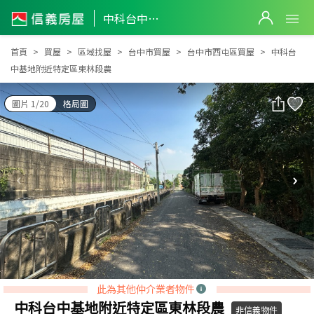
中科台中基地附近特定區東林段農
中科台中基地附近特定區東林段農
首頁
買屋
區域找屋
台中市買屋
台中市西屯區買屋
中科台
中基地附近特定區東林段農
圖片 1/20
格局圖
此為其他仲介業者物件
中科台中基地附近特定區東林段農
非信義物件