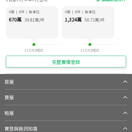
0衛
0
坪
無車位
0衛
0
坪
無車位
|
|
|
|
670
萬
1,324
萬
39.81
萬/坪
50.72
萬/坪
115/03
成交
115/03
成交
完整實價登錄
買屋
賣屋
租屋
實登與房訊知識