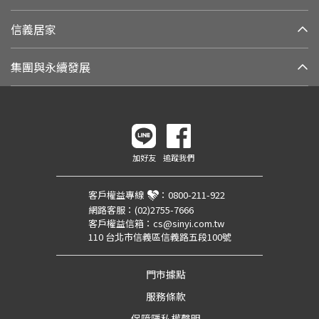
信義居家
集團與永續發展
加好友
追蹤我們
客戶權益專線
：
0800-211-922
網路客服：
(02)2755-7666
客戶權益信箱：
cs@sinyi.com.tw
110 台北市信義區信義路五段100號
門市據點
服務條款
保障隱私權聲明