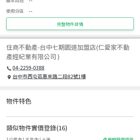
謄本用途
--
使用分區
--
完整物件詳情
住商不動產
-
台中七期園道加盟店(仁愛家不動
產經紀業有限公司 )
04-2259-0388
台中市西屯區惠來路二段82號1樓
物件特色
類似物件實價登錄
(
16
)
1公里內 | 半年內 | 土地
編輯篩選條件