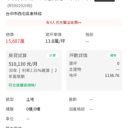
(RS90292HB)
台中市西屯區東林段
有
4
人也在關注這間👀
總價
建坪單價
格局
15,687
萬
13.8萬/坪
--
房貸試算
坪數詳情
計算
細項
510,130
元/月
建坪
0
主建物
--
|
|
30
年
利率
2.35
%概算
2
地坪
1136.76
年寬限期
​符合首購資格嗎?
類型
土地
屋齡
--
樓層
0樓/0樓
加蓋格局
--
車位
--