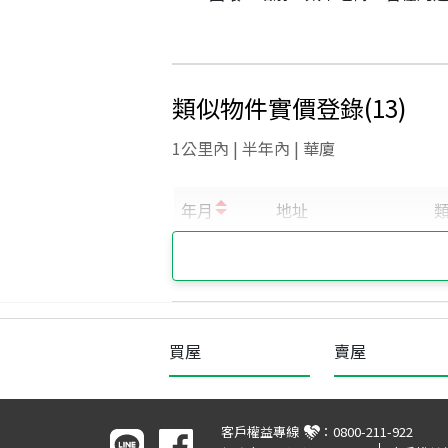
類似物件實價登錄
(
13
)
1公里內 | 半年內 | 華廈
買屋
賣屋
客戶權益專線
：
0800-211-922