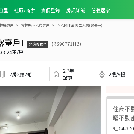
租屋
社區/商辦
實價登錄
房訊知識
信義居家
林縣買屋
雲林縣斗六市買屋
斗六國小最美二大房(露臺戶)
露臺戶)
(RS90771HB)
非信義物件
33.24萬/坪
2.7年
2房2廳2衛
2樓/9樓
華廈
住商不
曜不動
04-37