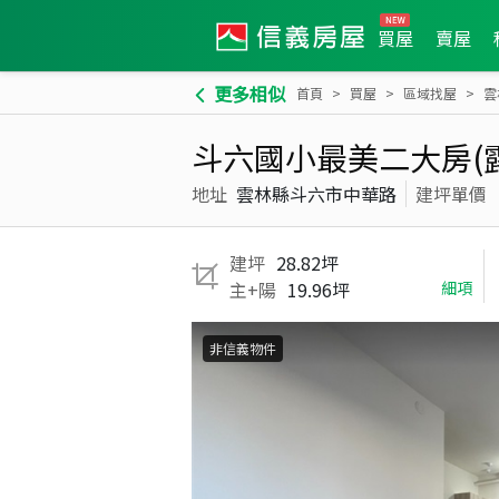
買屋
賣屋
更多相似
首頁
買屋
區域找屋
雲
斗六國小最美二大房(
地址
雲林縣斗六市中華路
建坪單價
建坪
28.82坪
主+陽
19.96坪
細項
非信義物件