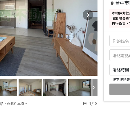
台中市
本物件非信
限於廣告真
自行負責，
聯絡時間：皆
按下按鈕表
1
/
18
紹，非物件本身。