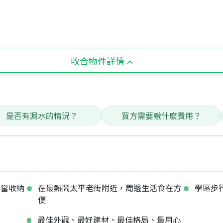
收合物件詳情
是否有漏水的情況？
買方需要繳什麼費用？
可當收納
在最熱鬧太平老街附近，周邊生活食在方
學區步
便
邊
最佳外觀、最好建材、最佳格局、最用心