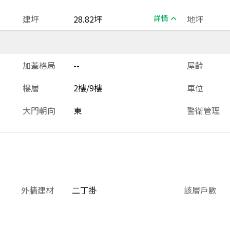
建坪
28.82坪
詳情
地坪
加蓋格局
--
屋齡
樓層
2樓/9樓
車位
大門朝向
東
警衛管理
外牆建材
二丁掛
該層戶數