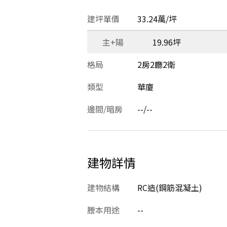
建坪單價
33.24萬/坪
主+陽
19.96坪
格局
2房2廳2衛
類型
華廈
邊間/暗房
--/--
建物詳情
建物結構
RC造(鋼筋混凝土)
謄本用途
--