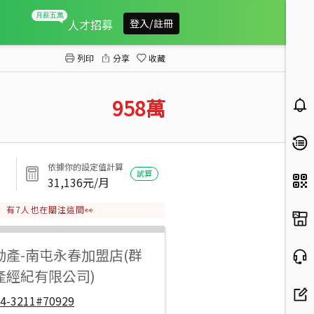
斗六國小最美二大房(露臺戶)
人才招募
登入/註冊
列印
分享
收藏
958
萬
依據你的設定值計算
試算
31,136
元/月
有
7
人也在關注這間👀
動產
-
南屯永春加盟店(群
產經紀有限公司)
04-3211#70929