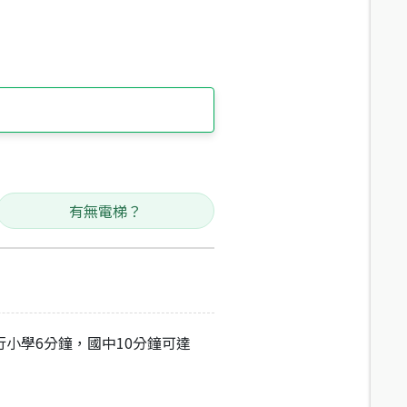
有無電梯？
行小學6分鐘，國中10分鐘可達