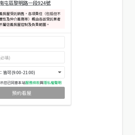
南屯區黎明路一段924號
義房屋受託銷售，各項責任（包括但不
實性及仲介義務等）概由各該受託業者
不屬信義房屋控制及負責範圍。
可(9:00-21:00)
示您已同意本站
服務條款
與
隱私權聲明
預約看屋