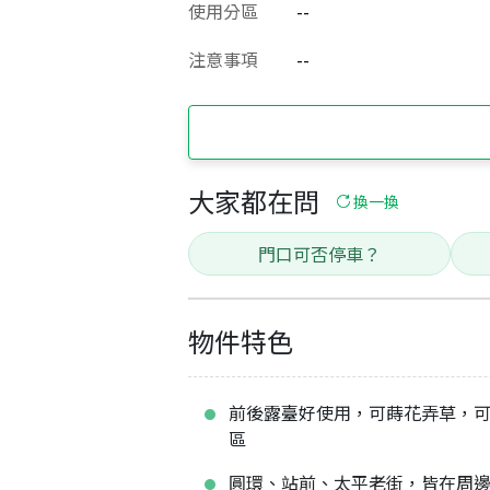
使用分區
--
注意事項
--
大家都在問
換一換
門口可否停車？
物件特色
前後露臺好使用，可蒔花弄草，
區
圓環、站前、太平老街，皆在周