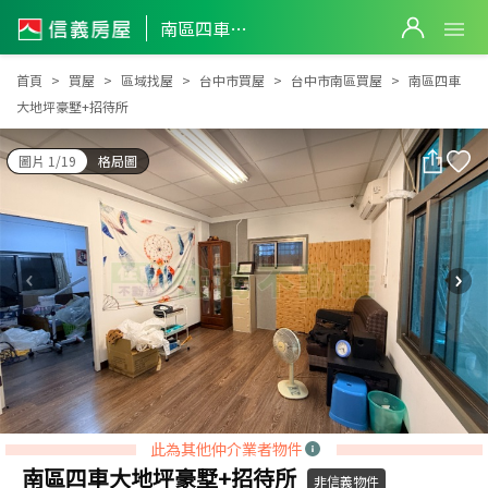
南區四車大地坪豪墅+招待所
南區四車大地坪豪墅+招待所
首頁
買屋
區域找屋
台中市買屋
台中市南區買屋
南區四車
大地坪豪墅+招待所
圖片 1/19
格局圖
此為其他仲介業者物件
南區四車大地坪豪墅+招待所
非信義物件