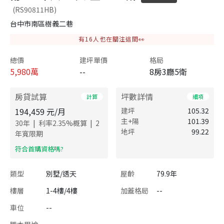
(RS90811HB)
台中市南區樹義二巷
有
16
人也在關注這間👀
總價
建坪單價
格局
5,980
萬
--
8房3廳5衛
房貸試算
坪數詳情
計算
細項
194,459
元/月
建坪
105.32
主+陽
101.39
|
|
30
年
利率
2.35
%概算
2
地坪
99.22
年寬限期
​符合首購資格嗎?
類型
別墅/透天
屋齡
79.9年
樓層
1-4樓/4樓
加蓋格局
--
車位
--