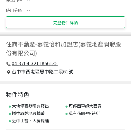
謄本用途
--
使用分區
--
完整物件詳情
住商不動產
-
慕義怡和加盟店(慕義地產開發股
份有限公司)
04-3704-3211#56135
台中市西屯區惠中路二段61號
物件特色
大地坪豪墅稀有釋出
可停四車超大面寬
鬧中取靜地段精華
私有花園+招待所
近中山醫、大慶捷運