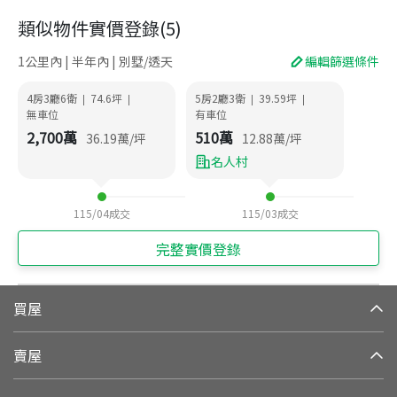
類似物件實價登錄
(
5
)
1公里內 | 半年內 | 別墅/透天
編輯篩選條件
4房3廳6衛
74.6
坪
5房2廳3衛
39.59
坪
|
|
|
|
無車位
有車位
2,700
萬
510
萬
36.19
萬/坪
12.88
萬/坪
名人村
115/04
成交
115/03
成交
完整實價登錄
買屋
賣屋