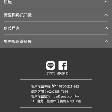
租屋
實登與房訊知識
信義居家
集團與永續發展
加好友
追蹤我們
客戶權益專線
：
0800-211-922
網路客服：
(02)2755-7666
客戶權益信箱：
cs@sinyi.com.tw
110 台北市信義區信義路五段100號