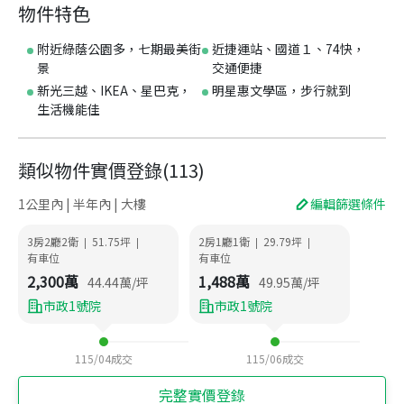
物件特色
附近綠蔭公園多，七期最美街
近捷運站、國道１、74快，
景
交通便捷
新光三越、IKEA、星巴克，
明星惠文學區，步行就到
生活機能佳
類似物件實價登錄
(
113
)
1公里內 | 半年內 | 大樓
編輯篩選條件
3房2廳2衛
51.75
坪
2房1廳1衛
29.79
坪
|
|
|
|
有車位
有車位
2,300
萬
1,488
萬
44.44
萬/坪
49.95
萬/坪
市政1號院
市政1號院
115/04
成交
115/06
成交
完整實價登錄