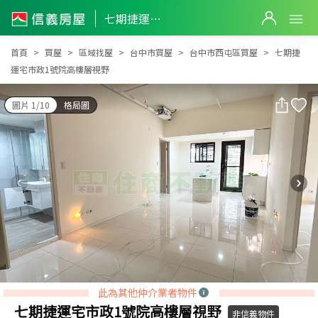
七期捷運宅市政1號院高樓層視野
七期捷運宅市政1號院高樓層視野
首頁
買屋
區域找屋
台中市買屋
台中市西屯區買屋
七期捷
運宅市政1號院高樓層視野
圖片 1/10
格局圖
此為其他仲介業者物件
七期捷運宅市政1號院高樓層視野
非信義物件