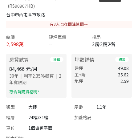
(RS90907HB)
台中市西屯區市政路
有
8
人也在關注這間👀
總價
建坪單價
格局
2,598
萬
--
3房2廳2衛
房貸試算
坪數詳情
計算
細項
84,466
元/月
建坪
49.08
主+陽
25.62
|
|
30
年
利率
2.35
%概算
2
地坪
2.59
年寬限期
​符合首購資格嗎?
類型
大樓
屋齡
1.1年
樓層
24樓/31樓
加蓋格局
--
車位
1個坡道平面