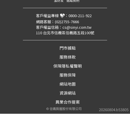
加好友
追蹤我們
客戶權益專線
：
0800-211-922
網路客服：
(02)2755-7666
客戶權益信箱：
cs@sinyi.com.tw
110 台北市信義區信義路五段100號
門市據點
服務條款
保障隱私權聲明
服務保障
網站地圖
資源網站
異業合作提案
©
信義房屋股份有限公司
20260804.b53805