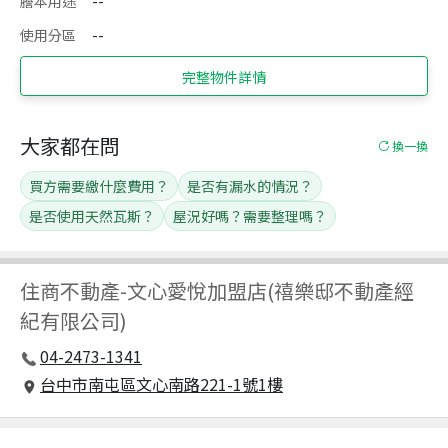
謄本用途
--
使用分區
--
完整物件詳情
大家都在問
換一換
買方需要繳什麼費用？
是否有漏水的情況？
是否使用天然瓦斯？
屋況好嗎？需要整理嗎？
住商不動產
-
文心愛悅加盟店(禧樂邸不動產經
紀有限公司)
04-2473-1341
台中市南屯區文心南路221-1號1樓