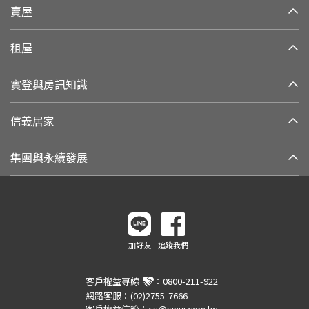
賣屋
租屋
實登與房訊知識
信義居家
集團與永續發展
加好友
追蹤我們
客戶權益專線
：
0800-211-922
網路客服：
(02)2755-7666
客戶權益信箱：
cs@sinyi.com.tw