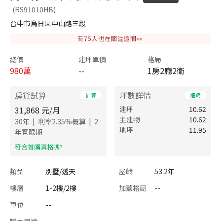
(RS91010HB)
台中市烏日區中山路三段
有
75
人也在關注這間👀
總價
建坪單價
格局
980
萬
--
1房2廳2衛
房貸試算
坪數詳情
計算
細項
31,868
元/月
建坪
10.62
主建物
10.62
|
|
30
年
利率
2.35
%概算
2
地坪
11.95
年寬限期
​符合首購資格嗎?
類型
別墅/透天
屋齡
53.2年
樓層
1-2樓/2樓
加蓋格局
--
車位
--