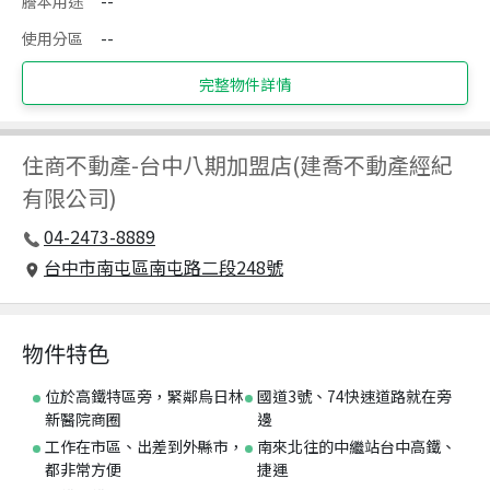
謄本用途
--
使用分區
--
完整物件詳情
住商不動產
-
台中八期加盟店(建喬不動產經紀
有限公司)
04-2473-8889
台中市南屯區南屯路二段248號
物件特色
位於高鐵特區旁，緊鄰烏日林
國道3號、74快速道路就在旁
新醫院商圈
邊
工作在市區、出差到外縣市，
南來北往的中繼站台中高鐵、
都非常方便
捷運