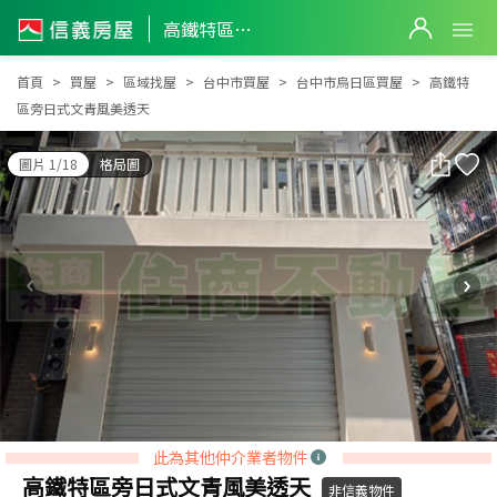
高鐵特區旁日式文青風美透天
高鐵特區旁日式文青風美透天
首頁
買屋
區域找屋
台中市買屋
台中市烏日區買屋
高鐵特
區旁日式文青風美透天
圖片 1/18
格局圖
此為其他仲介業者物件
高鐵特區旁日式文青風美透天
非信義物件