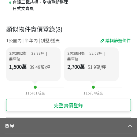
台鐵三鐵共構、全棟重新整理
日式文青風
類似物件實價登錄
(
8
)
1公里內 | 半年內 | 別墅/透天
編輯篩選條件
3房2廳2衛
37.98
坪
3房3廳4衛
52.03
坪
|
|
|
|
無車位
無車位
1,500
萬
2,700
萬
39.49
萬/坪
51.9
萬/坪
115/01
成交
115/04
成交
完整實價登錄
買屋