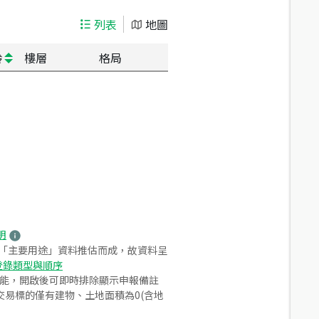
列表
地圖
齡
樓層
格局
明
之「主要用途」資料推估而成，故資料呈
登錄類型與順序
功能，開啟後可即時排除顯示申報備註
易標的僅有建物、土地面積為0(含地