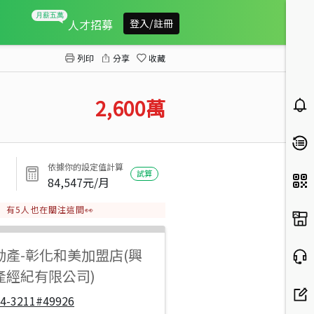
和美農舍小廠房
人才招募
登入/註冊
列印
分享
收藏
2,600
萬
依據你的設定值計算
試算
84,547
元/月
有
5
人也在關注這間👀
動產
-
彰化和美加盟店(興
產經紀有限公司)
04-3211#49926