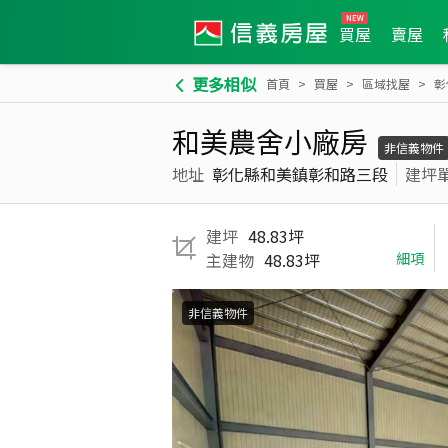
買屋
賣屋
更多相似
首頁
買屋
區域找屋
彰
和美農舍小廠房
非信義物件
地址
彰化縣和美鎮彰和路三段
建坪
建坪
48.83坪
主建物
48.83坪
細項
非信義物件