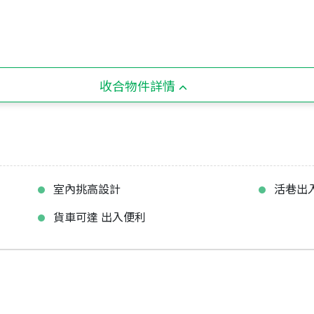
收合物件詳情
室內挑高設計
活巷出
貨車可達 出入便利