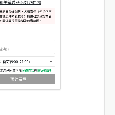
和美鎮愛華路317號1樓
義房屋受託銷售，各項責任（包括但不
實性及仲介義務等）概由各該受託業者
不屬信義房屋控制及負責範圍。
可(9:00-21:00)
示您已同意本站
服務條款
與
隱私權聲明
預約看屋