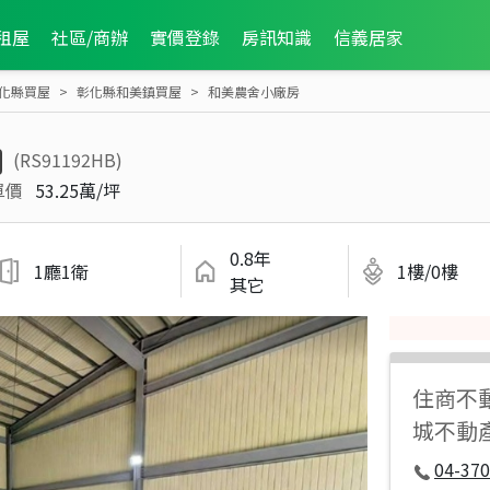
租屋
社區/商辦
實價登錄
房訊知識
信義居家
化縣買屋
彰化縣和美鎮買屋
和美農舍小廠房
(RS91192HB)
單價
53.25萬/坪
0.8年
1廳1衛
1樓/0樓
其它
住商不
城不動
04-37