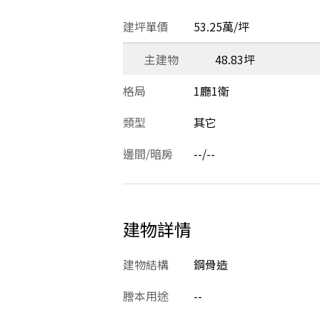
建坪單價
53.25萬/坪
主建物
48.83坪
格局
1廳1衛
類型
其它
邊間/暗房
--/--
建物詳情
建物結構
鋼骨造
謄本用途
--