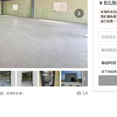
彰化縣
本物件非信
限於廣告真
自行負責，
聯絡時間：皆
按下按鈕表
1
/
8
紹，非物件本身。