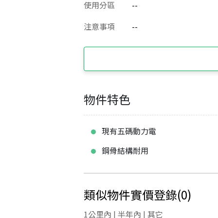
使用分區
--
注意事項
--
物件特色
現有五碼動力電
鋼骨結構耐用
類似物件實價登錄
(
0
)
1公里內 | 半年內 | 其它