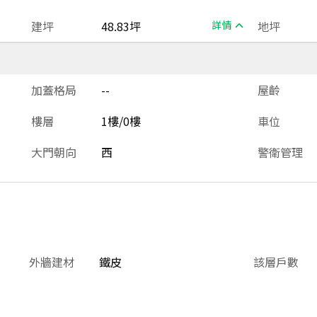
建坪
48.83坪
詳情
地坪
加蓋格局
--
屋齡
樓層
1樓/0樓
車位
大門朝向
西
警衛管理
外牆建材
鐵皮
該層戶數