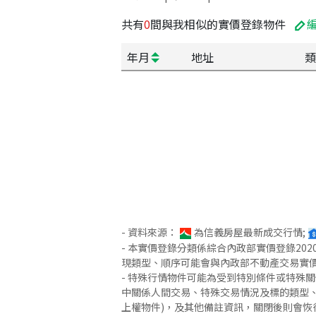
共有
0
間與我相似的實價登錄物件
年月
地址
類
- 資料來源：
為信義房屋最新成交行情;
- 本實價登錄分類係綜合內政部實價登錄2
現類型、順序可能會與內政部不動產交易實
- 特殊行情物件可能為受到特別條件或特殊
中關係人間交易、特殊交易情況及標的類型、
上權物件)，及其他備註資訊，關閉後則會恢