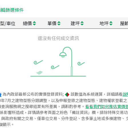
編輯篩選條件
型/車位
總價
單價
建坪
地坪
屋
還沒有任何成交資訊
為內政部最新公布的實價登錄資料;
該數值為系統運算，詳細請看
說
020年7月之建物型態分類調整，以及申報登錄之建物型態、建物權狀登載
價查詢服務網之搜尋結果有所差異，請斟酌參考。
看看我們如何推估實價
關係影響所造成，詳情請參考頁面之粉色「備註資訊」欄。排除特殊交易
與政府有關之交易、僅車位交易、分件登記、含多筆土地或多棟建物、 交
復顯示。