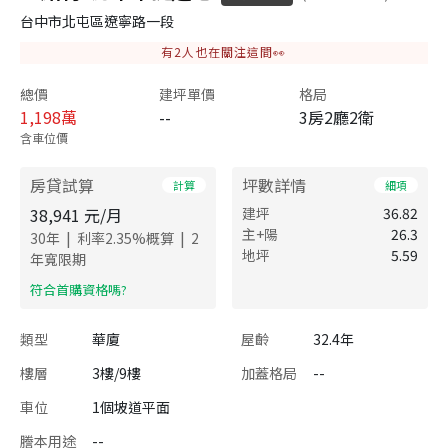
台中市北屯區遼寧路一段
有
2
人也在關注這間👀
總價
建坪單價
格局
1,198
萬
--
3房2廳2衛
含車位價
房貸試算
坪數詳情
計算
細項
38,941
元/月
建坪
36.82
主+陽
26.3
|
|
30
年
利率
2.35
%概算
2
地坪
5.59
年寬限期
​符合首購資格嗎?
類型
華廈
屋齡
32.4年
樓層
3樓/9樓
加蓋格局
--
車位
1個坡道平面
謄本用途
--