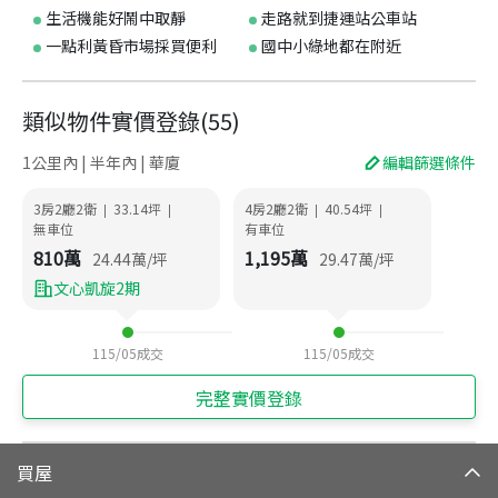
生活機能好鬧中取靜
走路就到捷運站公車站
一點利黃昏市場採買便利
國中小綠地都在附近
類似物件實價登錄
(
55
)
1公里內 | 半年內 | 華廈
編輯篩選條件
3房2廳2衛
33.14
坪
4房2廳2衛
40.54
坪
|
|
|
|
無車位
有車位
810
萬
1,195
萬
24.44
萬/坪
29.47
萬/坪
文心凱旋2期
115/05
成交
115/05
成交
完整實價登錄
買屋