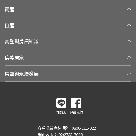
賣屋
租屋
實登與房訊知識
信義居家
集團與永續發展
加好友
追蹤我們
客戶權益專線
：
0800-211-922
網路客服：
(02)2755-7666