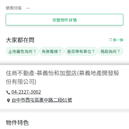
使用分區
--
完整物件詳情
大家都在問
換一換
土地屬性為何？
有無電梯？
是否帶有車位？
格局為何？
住商不動產
-
慕義怡和加盟店(慕義地產開發股
份有限公司)
04-2327-3002
台中市西屯區惠中路二段61號
物件特色