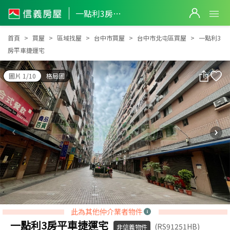
一點利3房平車捷運宅
一點利3房平車捷運宅
首頁
買屋
區域找屋
台中市買屋
台中市北屯區買屋
一點利3
房平車捷運宅
圖片 1/10
格局圖
此為其他仲介業者物件
一點利3房平車捷運宅
(RS91251HB)
非信義物件