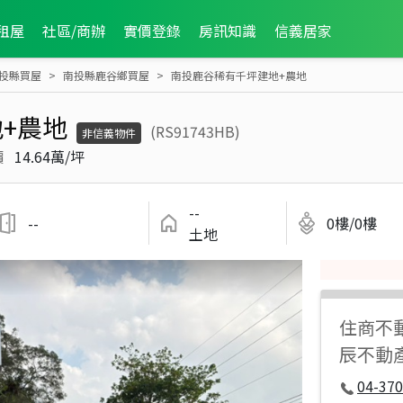
租屋
社區/商辦
實價登錄
房訊知識
信義居家
投縣買屋
南投縣鹿谷鄉買屋
南投鹿谷稀有千坪建地+農地
+農地
(RS91743HB)
非信義物件
價
14.64萬/坪
--
--
0樓/0樓
土地
住商不
辰不動產
04-37