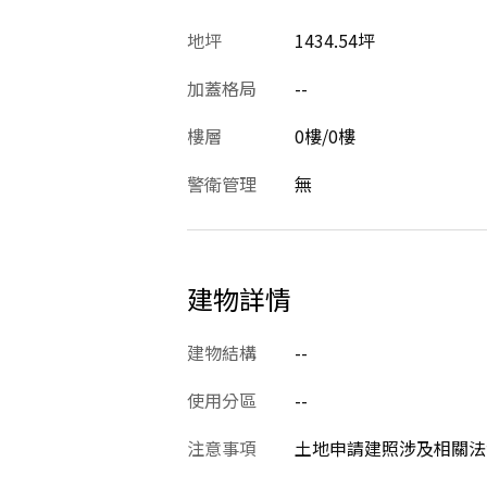
地坪
1434.54坪
加蓋格局
--
樓層
0樓/0樓
警衛管理
無
建物詳情
建物結構
--
使用分區
--
注意事項
土地申請建照涉及相關法