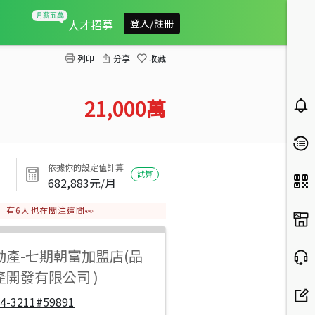
南投鹿谷稀有千坪建地+農地
人才招募
登入/註冊
列印
分享
收藏
21,000
萬
依據你的設定值計算
試算
682,883
元/月
有
6
人也在關注這間👀
動產
-
七期朝富加盟店(品
開發有限公司 )
04-3211#59891