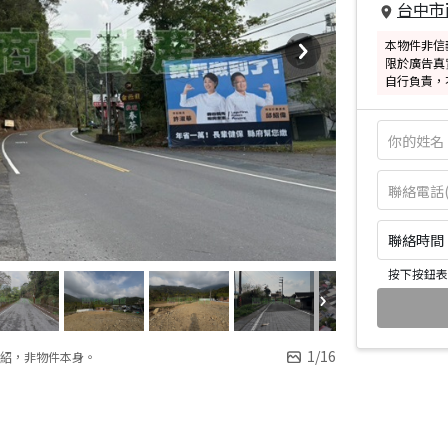
台中市
本物件非信
限於廣告真
自行負責，
聯絡時間：皆
按下按鈕表
1
/
16
紹，非物件本身。