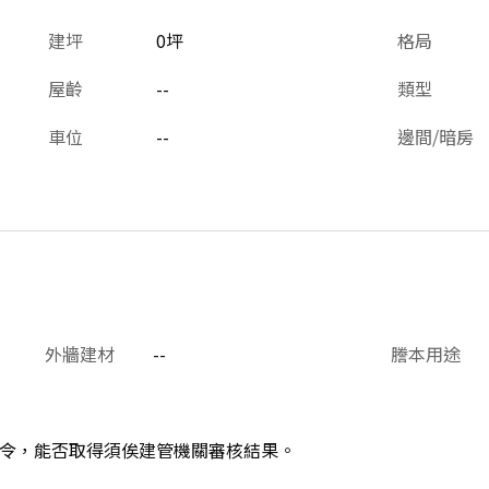
建坪
0坪
格局
屋齡
--
類型
車位
--
邊間/暗房
外牆建材
--
謄本用途
令，能否取得須俟建管機關審核結果。