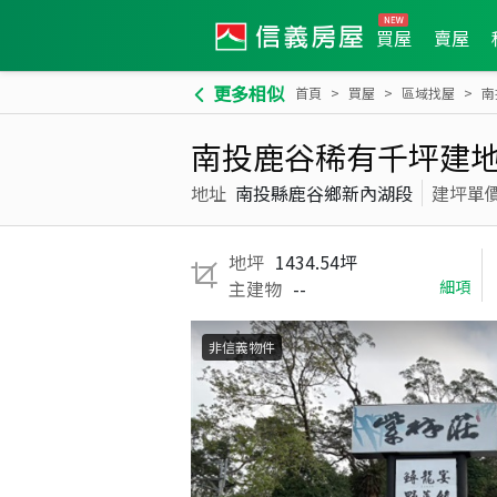
買屋
賣屋
更多相似
首頁
買屋
區域找屋
南
南投鹿谷稀有千坪建地
地址
南投縣鹿谷鄉新內湖段
建坪單
地坪
1434.54坪
主建物
--
細項
非信義物件