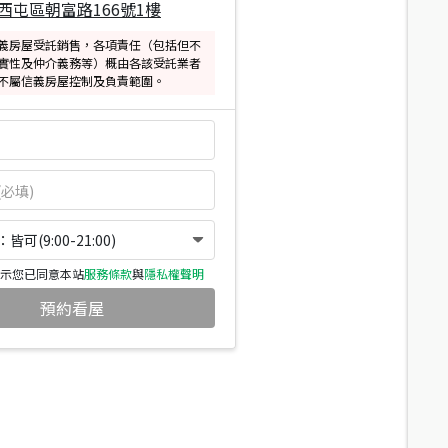
西屯區朝富路166號1樓
義房屋受託銷售，各項責任（包括但不
實性及仲介義務等）概由各該受託業者
不屬信義房屋控制及負責範圍。
可(9:00-21:00)
示您已同意本站
服務條款
與
隱私權聲明
預約看屋