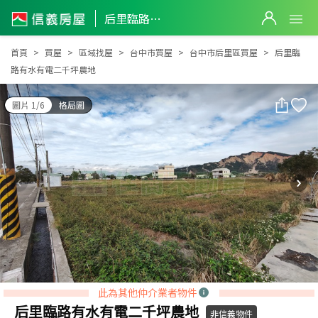
后里臨路有水有電二千坪農地
后里臨路有水有電二千坪農地
首頁
買屋
區域找屋
台中市買屋
台中市后里區買屋
后里臨
路有水有電二千坪農地
圖片 1/6
格局圖
此為其他仲介業者物件
后里臨路有水有電二千坪農地
非信義物件