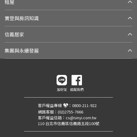
租屋
實登與房訊知識
信義居家
集團與永續發展
加好友
追蹤我們
客戶權益專線
：
0800-211-922
網路客服：
(02)2755-7666
客戶權益信箱：
cs@sinyi.com.tw
110 台北市信義區信義路五段100號