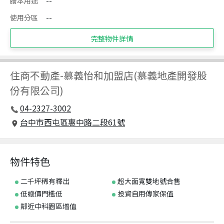
謄本用途
--
使用分區
--
完整物件詳情
住商不動產
-
慕義怡和加盟店(慕義地產開發股
份有限公司)
04-2327-3002
台中市西屯區惠中路二段61號
物件特色
二千坪稀有釋出
超大面寬雙地號合售
低總價門檻低
投資自用傳家保值
鄰近中科園區增值