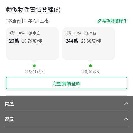
類似物件實價登錄
(
8
)
1公里內 | 半年內 | 土地
編輯篩選條件
0衛
0
坪
無車位
0衛
0
坪
無車位
|
|
|
|
20
萬
244
萬
10.79
萬/坪
23.58
萬/坪
115/01
成交
115/01
成交
完整實價登錄
買屋
賣屋