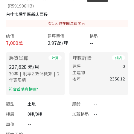
(RS91906HB)
台中市后里區新店西段
有
1
人也在關注這間👀
總價
建坪單價
格局
7,000
萬
2.97萬/坪
--
房貸試算
坪數詳情
計算
細項
227,628
元/月
建坪
0
主建物
--
|
|
30
年
利率
2.35
%概算
2
地坪
2356.12
年寬限期
​符合首購資格嗎?
類型
土地
屋齡
--
樓層
0樓/0樓
加蓋格局
--
車位
--