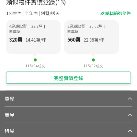
類似物件實價登錄
(
13
)
1公里內 | 半年內 | 別墅/透天
編輯篩選條件
4房2廳2衛
22.2
坪
3房2廳2衛
25.02
坪
|
|
|
|
無車位
無車位
320
萬
560
萬
14.41
萬/坪
22.38
萬/坪
115/04
成交
115/02
成交
完整實價登錄
買屋
賣屋
租屋