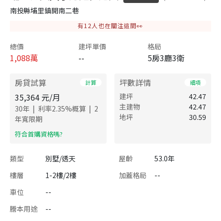
南投縣埔里鎮開南二巷
有
12
人也在關注這間👀
總價
建坪單價
格局
1,088
萬
--
5房3廳3衛
房貸試算
坪數詳情
計算
細項
35,364
元/月
建坪
42.47
主建物
42.47
|
|
30
年
利率
2.35
%概算
2
地坪
30.59
年寬限期
​符合首購資格嗎?
類型
別墅/透天
屋齡
53.0年
樓層
1-2樓/2樓
加蓋格局
--
車位
--
謄本用途
--