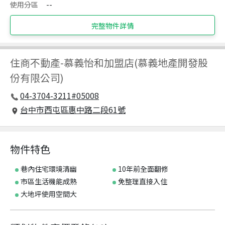
使用分區
--
完整物件詳情
住商不動產
-
慕義怡和加盟店(慕義地產開發股
份有限公司)
04-3704-3211#05008
台中市西屯區惠中路二段61號
物件特色
巷內住宅環境清幽
10年前全面翻修
市區生活機能成熟
免整理直接入住
大地坪使用空間大