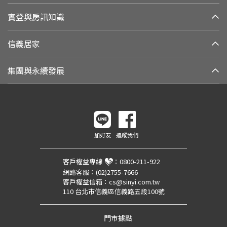
實登與房訊知識
信義居家
集團與永續發展
加好友
追蹤我們
客戶權益專線
：
0800-211-922
網路客服：
(02)2755-7666
客戶權益信箱：
cs@sinyi.com.tw
110 台北市信義區信義路五段100號
門市據點