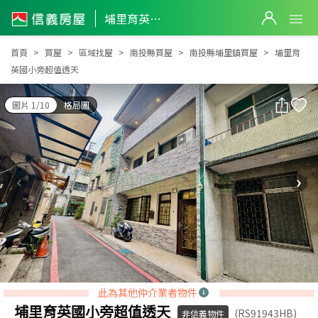
埔里育英國小旁超值透天
埔里育英國小旁超值透天
首頁
買屋
區域找屋
南投縣買屋
南投縣埔里鎮買屋
埔里育
英國小旁超值透天
圖片 1/10
格局圖
此為其他仲介業者物件
埔里育英國小旁超值透天
(RS91943HB)
非信義物件