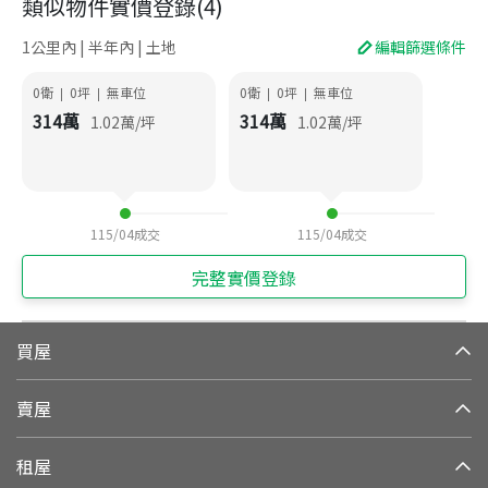
類似物件實價登錄
(
4
)
1公里內 | 半年內 | 土地
編輯篩選條件
0衛
0
坪
無車位
0衛
0
坪
無車位
|
|
|
|
314
萬
314
萬
1.02
萬/坪
1.02
萬/坪
115/04
成交
115/04
成交
完整實價登錄
買屋
賣屋
租屋