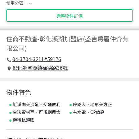
使用分區
--
完整物件詳情
住商不動產
-
彰化溪湖加盟店(盛吉房屋仲介有
限公司)
04-3704-3211#59176
彰化縣溪湖鎮福德路36號
物件特色
近溪湖交流道、交通便利
臨路大、地形美方正
合法資材室、可規劃農舍
有水電、CP值高
避稅抗通膨