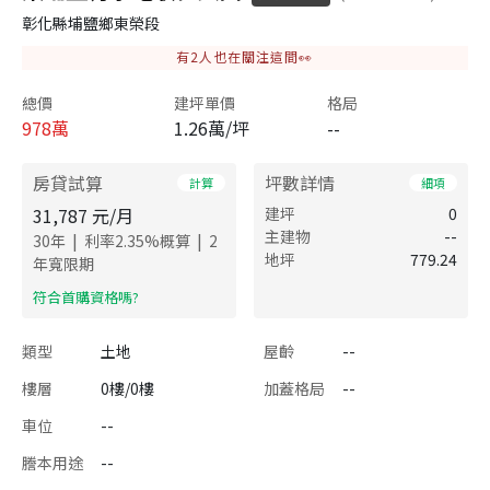
彰化縣埔鹽鄉東榮段
有
2
人也在關注這間👀
總價
建坪單價
格局
978
萬
1.26萬/坪
--
房貸試算
坪數詳情
計算
細項
31,787
元/月
建坪
0
主建物
--
|
|
30
年
利率
2.35
%概算
2
地坪
779.24
年寬限期
​符合首購資格嗎?
類型
土地
屋齡
--
樓層
0樓/0樓
加蓋格局
--
車位
--
謄本用途
--