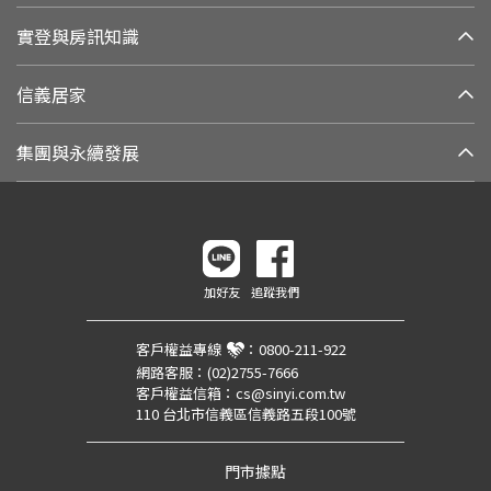
實登與房訊知識
信義居家
集團與永續發展
加好友
追蹤我們
客戶權益專線
：
0800-211-922
網路客服：
(02)2755-7666
客戶權益信箱：
cs@sinyi.com.tw
110 台北市信義區信義路五段100號
門市據點