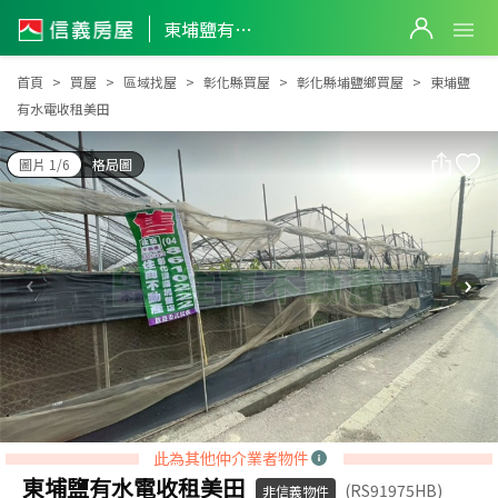
東埔鹽有水電收租美田
東埔鹽有水電收租美田
首頁
買屋
區域找屋
彰化縣買屋
彰化縣埔鹽鄉買屋
東埔鹽
有水電收租美田
圖片 1/6
格局圖
此為其他仲介業者物件
東埔鹽有水電收租美田
(RS91975HB)
非信義物件