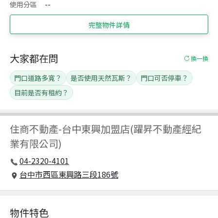
使用分區
--
完整物件詳情
大家都在問
換一換
門口道路多寬？
是否使用天然瓦斯？
門口可否停車？
目前是否有租約？
住商不動產
-
台中東興加盟店(躍昇不動產經紀
業有限公司)
04-2320-4101
台中市西區東興路三段186號
物件特色