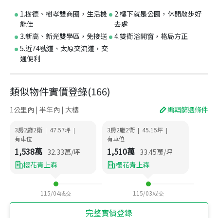
1.樹德、樹孝雙商圈，生活機
2.樓下就是公園，休閒散步好
能佳
去處
3.新高、新光雙學區，免接送
4.雙衛浴開窗，格局方正
5.近74號道、太原交流道，交
通便利
類似物件實價登錄
(
166
)
1公里內 | 半年內 | 大樓
編輯篩選條件
3房2廳2衛
47.57
坪
3房2廳2衛
45.15
坪
|
|
|
|
有車位
有車位
1,538
萬
1,510
萬
32.33
萬/坪
33.45
萬/坪
櫻花青上森
櫻花青上森
115/04
成交
115/03
成交
完整實價登錄