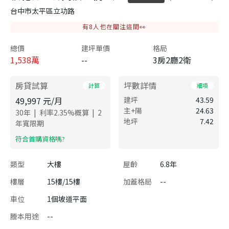
台中市太平區立功路
有
8
人也在關注這間👀
總價
建坪單價
格局
1,538
萬
--
3房2廳2衛
房貸試算
坪數詳情
計算
細項
49,997
元/月
建坪
43.59
主+陽
24.63
|
|
30
年
利率
2.35
%概算
2
地坪
7.42
年寬限期
​符合首購資格嗎?
類型
大樓
屋齡
6.8年
樓層
15樓/15樓
加蓋格局
--
車位
1個坡道平面
謄本用途
--