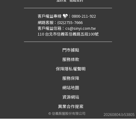
加好友
追蹤我們
客戶權益專線
：
0800-211-922
網路客服：
(02)2755-7666
客戶權益信箱：
cs@sinyi.com.tw
110 台北市信義區信義路五段100號
門市據點
服務條款
保障隱私權聲明
服務保障
網站地圖
資源網站
異業合作提案
©
信義房屋股份有限公司
20260804.b53805