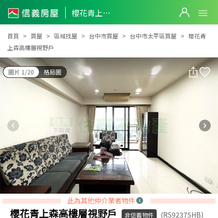
櫻花青上森高樓層視野戶
櫻花青上森高樓層視野戶
首頁
買屋
區域找屋
台中市買屋
台中市太平區買屋
櫻花青
上森高樓層視野戶
圖片 1/20
格局圖
此為其他仲介業者物件
櫻花青上森高樓層視野戶
(RS92375HB)
非信義物件