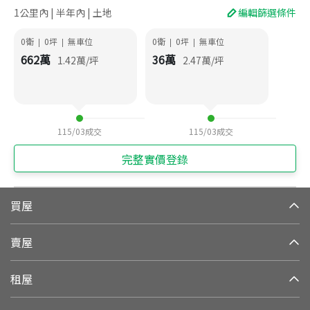
1公里內 | 半年內 | 土地
編輯篩選條件
0衛
0
坪
無車位
0衛
0
坪
無車位
|
|
|
|
662
萬
36
萬
1.42
萬/坪
2.47
萬/坪
115/03
成交
115/03
成交
完整實價登錄
買屋
賣屋
租屋