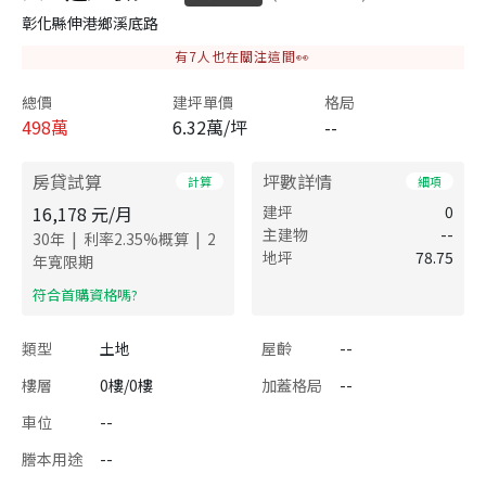
彰化縣伸港鄉溪底路
有
7
人也在關注這間👀
總價
建坪單價
格局
498
萬
6.32萬/坪
--
房貸試算
坪數詳情
計算
細項
16,178
元/月
建坪
0
主建物
--
|
|
30
年
利率
2.35
%概算
2
地坪
78.75
年寬限期
​符合首購資格嗎?
類型
土地
屋齡
--
樓層
0樓/0樓
加蓋格局
--
車位
--
謄本用途
--