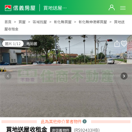
買地送屋收租金
買地送屋收租金
首頁
買屋
區域找屋
彰化縣買屋
彰化縣伸港鄉買屋
買地送
屋收租金
圖片 1/12
格局圖
此為其他仲介業者物件
買地送屋收租金
(RS92433HB)
非信義物件