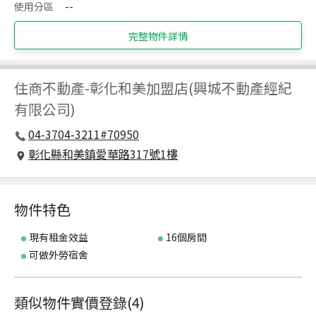
使用分區
--
完整物件詳情
住商不動產
-
彰化和美加盟店(興城不動產經紀
有限公司)
04-3704-3211#70950
彰化縣和美鎮愛華路317號1樓
物件特色
現有租金效益
16個房間
可做外勞宿舍
類似物件實價登錄
(
4
)