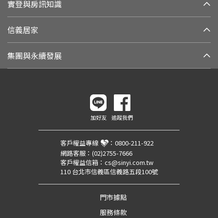
實登與房訊知識
信義居家
集團與永續發展
加好友
追蹤我們
客戶權益專線
：
0800-211-922
網路客服：
(02)2755-7666
客戶權益信箱：
cs@sinyi.com.tw
110 台北市信義區信義路五段100號
門市據點
服務條款