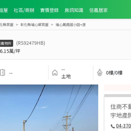
租屋
社區/商辦
實價登錄
房訊知識
信義居家
化縣買屋
彰化縣埔心鄉買屋
埔心鳳霞國小田+建
(RS92479HB)
信義物件
6.15萬/坪
--
--
0樓/0樓
土地
住商不
宇地產
04-37