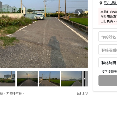
彰化縣
本物件非信
限於廣告真
自行負責，
聯絡時間：皆
按下按鈕表
1
/
8
紹，非物件本身。