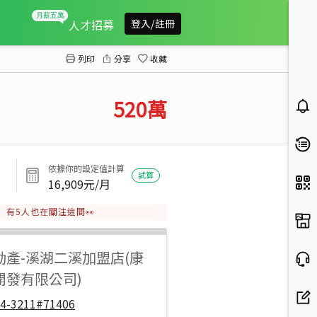
埔心鳳霞國小田+建
人才招募
登入/註冊
列印
分享
收藏
520
萬
依據你的設定值計算
試算
16,909
元/月
有
5
人也在關注這間👀
動產
-
溪湖二溪加盟店(康
開發有限公司)
04-3211#71406