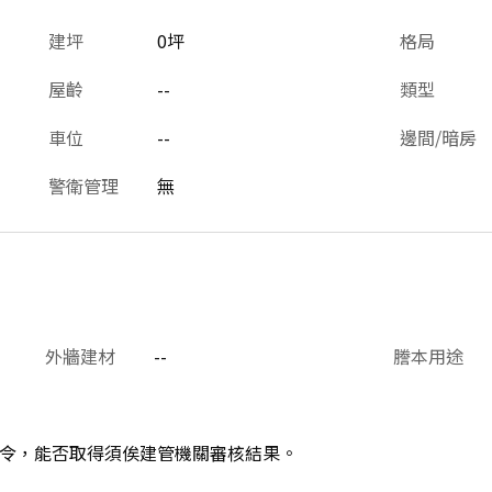
建坪
0坪
格局
屋齡
--
類型
車位
--
邊間/暗房
警衛管理
無
外牆建材
--
謄本用途
令，能否取得須俟建管機關審核結果。