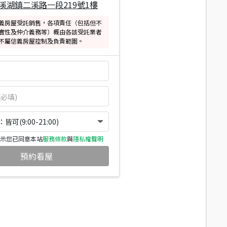
溪湖鎮二溪路一段219號1樓
義房屋受託銷售，各項責任（包括但不
實性及仲介義務等）概由各該受託業者
不屬信義房屋控制及負責範圍。
可(9:00-21:00)
示您已同意本站
服務條款
與
隱私權聲明
預約看屋