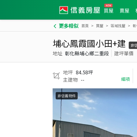
買屋
賣屋
更多相似
首頁
買屋
區域找屋
彰
埔心鳳霞國小田+建
非
地址
彰化縣埔心鄉二重段
建坪單價
地坪
84.58坪
主建物
--
細項
非信義物件