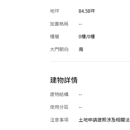
地坪
84.58坪
加蓋格局
--
樓層
0樓/0樓
大門朝向
南
建物詳情
建物結構
--
使用分區
--
注意事項
土地申請建照涉及相關法