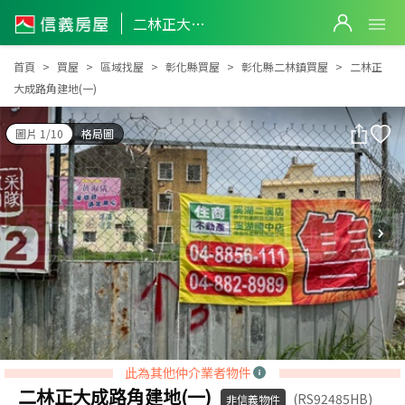
二林正大成路角建地(一)
二林正大成路角建地(一)
首頁
買屋
區域找屋
彰化縣買屋
彰化縣二林鎮買屋
二林正
大成路角建地(一)
圖片 1/10
格局圖
此為其他仲介業者物件
二林正大成路角建地(一)
(RS92485HB)
非信義物件