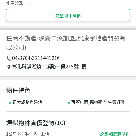
使用分區
--
完整物件詳情
住商不動產
-
溪湖二溪加盟店(康宇地產開發有
限公司)
04-3704-3211#41216
彰化縣溪湖鎮二溪路一段219號1樓
物件特色
正大成路角建地
可蓋店面,獨棟豪宅,生意好做
類似物件實價登錄
(
10
)
1公里內 | 半年內 | 土地
編輯篩選條件