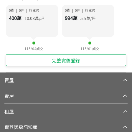
0衛
0
坪
無車位
0衛
0
坪
無車位
|
|
|
|
400
萬
994
萬
10.03
萬/坪
5.5
萬/坪
115/04
成交
115/01
成交
完整實價登錄
買屋
賣屋
租屋
實登與房訊知識