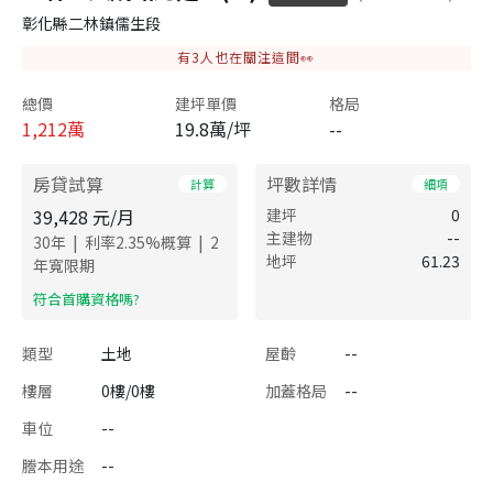
彰化縣二林鎮儒生段
有
3
人也在關注這間👀
總價
建坪單價
格局
1,212
萬
19.8萬/坪
--
房貸試算
坪數詳情
計算
細項
39,428
元/月
建坪
0
主建物
--
|
|
30
年
利率
2.35
%概算
2
地坪
61.23
年寬限期
​符合首購資格嗎?
類型
土地
屋齡
--
樓層
0樓/0樓
加蓋格局
--
車位
--
謄本用途
--