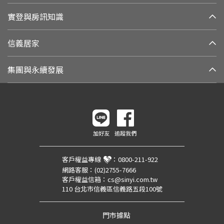
實登與房訊知識
信義居家
集團與永續發展
加好友
追蹤我們
客戶權益專線
：
0800-211-922
網路客服：
(02)2755-7666
客戶權益信箱：
cs@sinyi.com.tw
110 台北市信義區信義路五段100號
門市據點