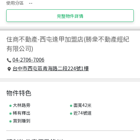
使用分區
--
完整物件詳情
住商不動產
-
西屯逢甲加盟店(勝衆不動產經紀
有限公司)
04-2706-7006
台中市西屯區青海路二段224號1樓
物件特色
大林路旁
面寬42米
稀有釋出
近74號道
買到賺到