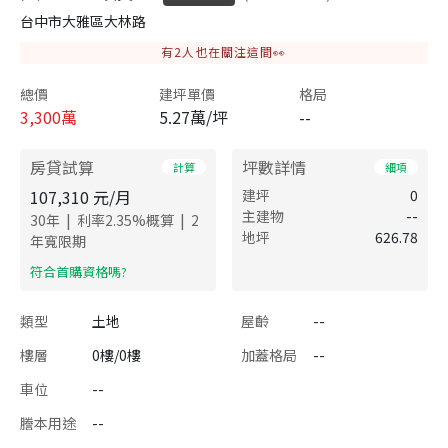
台中市大雅區大林路
有
2
人也在關注這間👀
總價
建坪單價
格局
3,300
萬
5.27萬/坪
--
房貸試算
坪數詳情
計算
細項
107,310
元/月
建坪
0
主建物
--
|
|
30
年
利率
2.35
%概算
2
地坪
626.78
年寬限期
​符合首購資格嗎?
類型
土地
屋齡
--
樓層
0樓/0樓
加蓋格局
--
車位
--
謄本用途
--