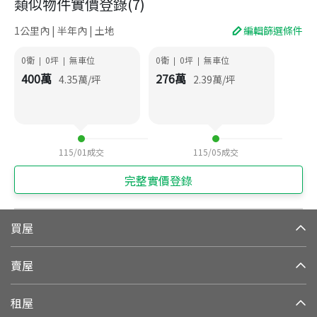
類似物件實價登錄
(
7
)
1公里內 | 半年內 | 土地
編輯篩選條件
0衛
0
坪
無車位
0衛
0
坪
無車位
|
|
|
|
400
萬
276
萬
4.35
萬/坪
2.39
萬/坪
115/01
成交
115/05
成交
完整實價登錄
買屋
賣屋
租屋