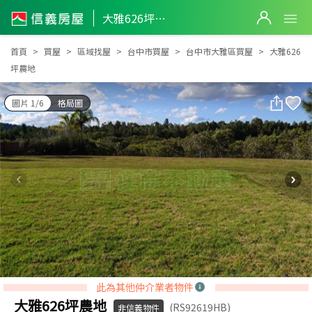
大雅626坪農地
大雅626坪農地
首頁
買屋
區域找屋
台中市買屋
台中市大雅區買屋
大雅626
坪農地
圖片 1/6
格局圖
此為其他仲介業者物件
大雅626坪農地
(RS92619HB)
非信義物件