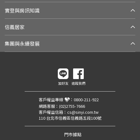
實登與房訊知識
信義居家
集團與永續發展
加好友
追蹤我們
客戶權益專線
：
0800-211-922
網路客服：
(02)2755-7666
客戶權益信箱：
cs@sinyi.com.tw
110 台北市信義區信義路五段100號
門市據點