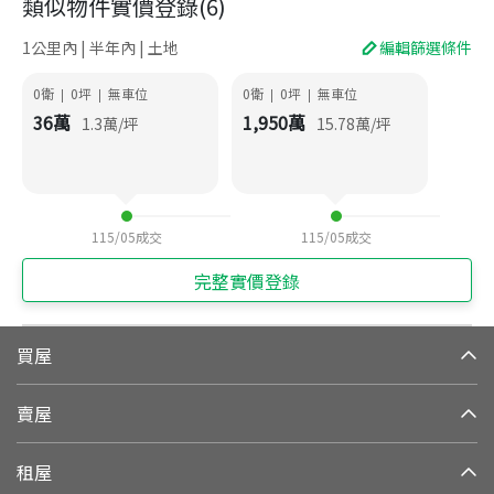
類似物件實價登錄
(
6
)
1公里內 | 半年內 | 土地
編輯篩選條件
0衛
0
坪
無車位
0衛
0
坪
無車位
|
|
|
|
36
萬
1,950
萬
1.3
萬/坪
15.78
萬/坪
115/05
成交
115/05
成交
完整實價登錄
買屋
賣屋
租屋