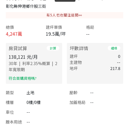
彰化縣伸港鄉什股三街
有
5
人也在關注這間👀
總價
建坪單價
格局
4,247
萬
19.5萬/坪
--
房貸試算
坪數詳情
計算
細項
138,121
元/月
建坪
0
主建物
--
|
|
30
年
利率
2.35
%概算
2
地坪
217.8
年寬限期
​符合首購資格嗎?
類型
土地
屋齡
--
樓層
0樓/0樓
加蓋格局
--
車位
--
謄本用途
--