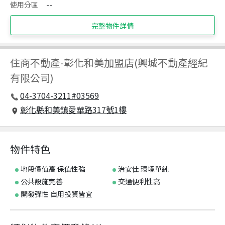
使用分區
--
完整物件詳情
住商不動產
-
彰化和美加盟店(興城不動產經紀
有限公司)
04-3704-3211#03569
彰化縣和美鎮愛華路317號1樓
物件特色
地段價值高 保值性強
治安佳 環境單純
公共設施完善
交通便利性高
開發彈性 自用投資皆宜