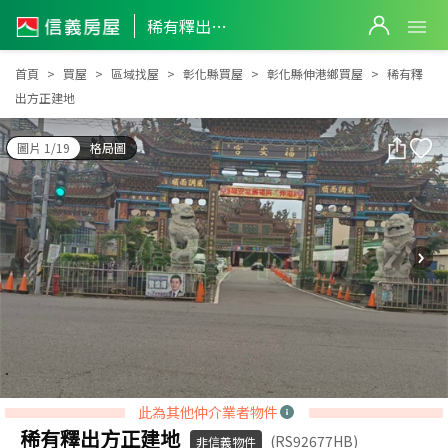
稀有釋出方正建地
稀有釋出方正建地
首頁
買屋
區域找屋
彰化縣買屋
彰化縣伸港鄉買屋
稀有釋
出方正建地
圖片 1/19
格局圖
此為其他仲介業者物件
稀有釋出方正建地
(RS92677HB)
非信義物件