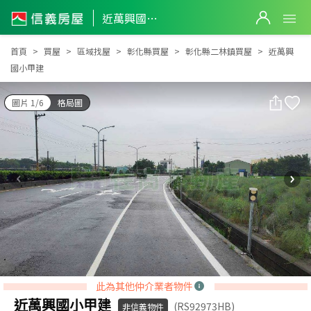
近萬興國小甲建
近萬興國小甲建
首頁
買屋
區域找屋
彰化縣買屋
彰化縣二林鎮買屋
近萬興
國小甲建
圖片 1/6
格局圖
此為其他仲介業者物件
近萬興國小甲建
(RS92973HB)
非信義物件