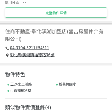
使用分區
--
完整物件詳情
住商不動產
-
彰化溪湖加盟店(盛吉房屋仲介有
限公司)
04-3704-3211#54311
彰化縣溪湖鎮福德路36號
物件特色
正24米二溪路
近萬興國小
可蓋獨棟別墅
類似物件實價登錄
(
4
)