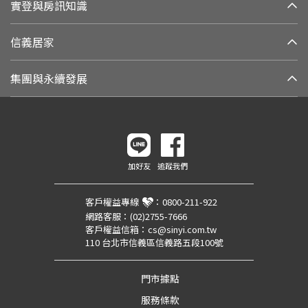
實登與房訊知識
信義居家
集團與永續發展
加好友
追蹤我們
客戶權益專線
：
0800-211-922
網路客服：
(02)2755-7666
客戶權益信箱：
cs@sinyi.com.tw
110 台北市信義區信義路五段100號
門市據點
服務條款