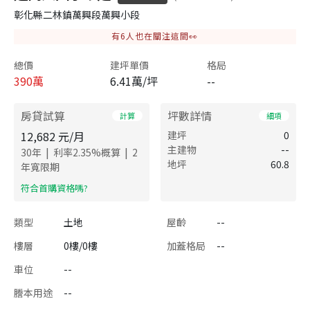
彰化縣二林鎮萬興段萬興小段
有
6
人也在關注這間👀
總價
建坪單價
格局
390
萬
6.41萬/坪
--
房貸試算
坪數詳情
計算
細項
12,682
元/月
建坪
0
主建物
--
|
|
30
年
利率
2.35
%概算
2
地坪
60.8
年寬限期
​符合首購資格嗎?
類型
土地
屋齡
--
樓層
0樓/0樓
加蓋格局
--
車位
--
謄本用途
--