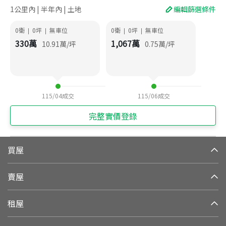
1公里內 | 半年內 | 土地
編輯篩選條件
0衛
0
坪
無車位
0衛
0
坪
無車位
|
|
|
|
330
萬
1,067
萬
10.91
萬/坪
0.75
萬/坪
115/04
成交
115/06
成交
完整實價登錄
買屋
賣屋
租屋