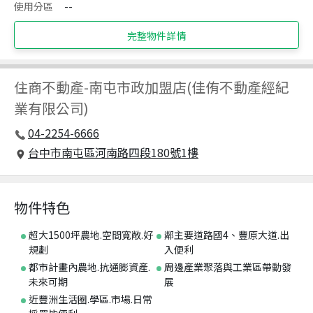
使用分區
--
完整物件詳情
住商不動產
-
南屯市政加盟店(佳侑不動產經紀
業有限公司)
04-2254-6666
台中市南屯區河南路四段180號1樓
物件特色
超大1500坪農地.空間寬敞.好
鄰主要道路國4、豐原大道.出
規劃
入便利
都市計畫內農地.抗通膨資產.
周邊產業聚落與工業區帶動發
未來可期
展
近豐洲生活圈.學區.市場.日常