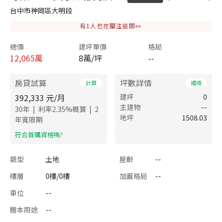
台中市神岡區大明段
有
1
人也在關注這間👀
總價
建坪單價
格局
12,065
萬
8萬/坪
--
房貸試算
坪數詳情
計算
細項
392,333
元/月
建坪
0
主建物
--
|
|
30
年
利率
2.35
%概算
2
地坪
1508.03
年寬限期
​符合首購資格嗎?
類型
土地
屋齡
--
樓層
0樓/0樓
加蓋格局
--
車位
--
謄本用途
--