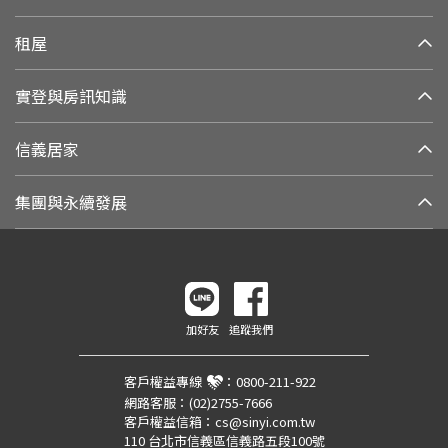
租屋
實登與房訊知識
信義居家
集團與永續發展
加好友
追蹤我們
客戶權益專線
：
0800-211-922
網路客服：
(02)2755-7666
客戶權益信箱：
cs@sinyi.com.tw
110 台北市信義區信義路五段100號