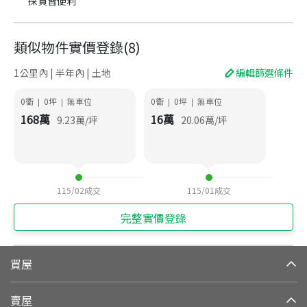
採買皆便利
類似物件實價登錄
(
8
)
1公里內 | 半年內 | 土地
編輯篩選條件
0衛
0
坪
無車位
0衛
0
坪
無車位
|
|
|
|
168
萬
16
萬
9.23
萬/坪
20.06
萬/坪
115/02
成交
115/01
成交
完整實價登錄
買屋
賣屋