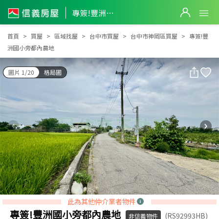
專簽!豐洲國小旁都內農地
專簽!豐洲國小旁都內農地
首頁
買屋
區域找屋
台中市買屋
台中市神岡區買屋
專簽!豐
洲國小旁都內農地
圖片 1/20
格局圖
此為其他仲介業者物件
專簽!豐洲國小旁都內農地
(RS92993HB)
非信義物件