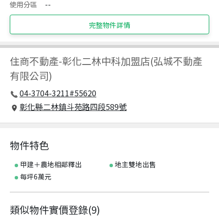
使用分區
--
完整物件詳情
住商不動產
-
彰化二林中科加盟店(弘城不動產
有限公司)
04-3704-3211#55620
彰化縣二林鎮斗苑路四段589號
物件特色
甲建＋農地相鄰釋出
地主雙地出售
每坪6萬元
類似物件實價登錄
(
9
)