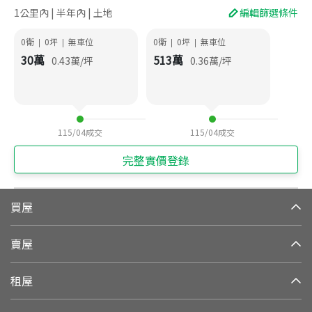
1公里內 | 半年內 | 土地
編輯篩選條件
0衛
0
坪
無車位
0衛
0
坪
無車位
|
|
|
|
30
萬
513
萬
0.43
萬/坪
0.36
萬/坪
115/04
成交
115/04
成交
完整實價登錄
買屋
賣屋
租屋