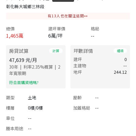
彰化縣大城鄉三林段
有
13
人也在關注這間👀
總價
建坪單價
格局
1,465
萬
6萬/坪
--
房貸試算
坪數詳情
計算
細項
47,639
元/月
建坪
0
主建物
--
|
|
30
年
利率
2.35
%概算
2
地坪
244.12
年寬限期
​符合首購資格嗎?
類型
土地
屋齡
--
樓層
0樓/0樓
加蓋格局
--
車位
--
謄本用途
--