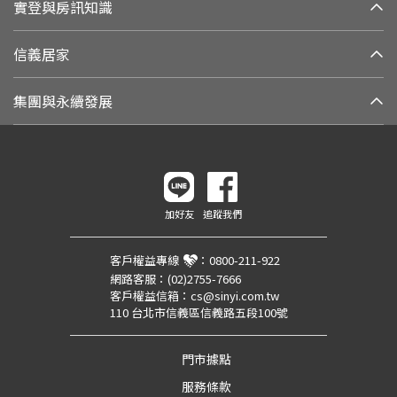
實登與房訊知識
信義居家
集團與永續發展
加好友
追蹤我們
客戶權益專線
：
0800-211-922
網路客服：
(02)2755-7666
客戶權益信箱：
cs@sinyi.com.tw
110 台北市信義區信義路五段100號
門市據點
服務條款