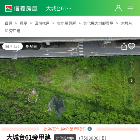
大城台61旁甲建
大城台61旁甲建
首頁
買屋
區域找屋
彰化縣買屋
彰化縣大城鄉買屋
大城台
61旁甲建
圖片 1/6
格局圖
此為其他仲介業者物件
大城台61旁甲建
(RS93000HB)
非信義物件