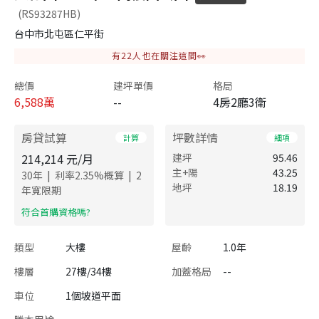
(RS93287HB)
台中市北屯區仁平街
有
22
人也在關注這間👀
總價
建坪單價
格局
6,588
萬
--
4房2廳3衛
房貸試算
坪數詳情
計算
細項
214,214
元/月
建坪
95.46
主+陽
43.25
|
|
30
年
利率
2.35
%概算
2
地坪
18.19
年寬限期
​符合首購資格嗎?
類型
大樓
屋齡
1.0年
樓層
27樓/34樓
加蓋格局
--
車位
1個坡道平面