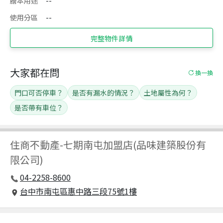
謄本用途
--
使用分區
--
完整物件詳情
大家都在問
換一換
門口可否停車？
是否有漏水的情況？
土地屬性為何？
是否帶有車位？
住商不動產
-
七期南屯加盟店(品味建築股份有
限公司)
04-2258-8600
台中市南屯區惠中路三段75號1樓