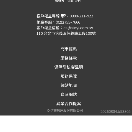
加好友
追蹤我們
客戶權益專線
：
0800-211-922
網路客服：
(02)2755-7666
客戶權益信箱：
cs@sinyi.com.tw
110 台北市信義區信義路五段100號
門市據點
服務條款
保障隱私權聲明
服務保障
網站地圖
資源網站
異業合作提案
©
信義房屋股份有限公司
20260804.b53805