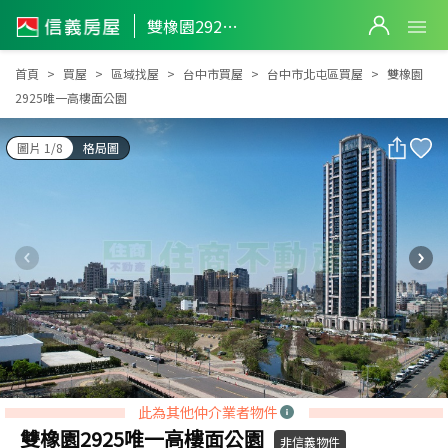
雙橡園2925唯一高樓面公園
雙橡園2925唯一高樓面公園
首頁
買屋
區域找屋
台中市買屋
台中市北屯區買屋
雙橡園
2925唯一高樓面公園
圖片 1/8
格局圖
此為其他仲介業者物件
雙橡園2925唯一高樓面公園
非信義物件