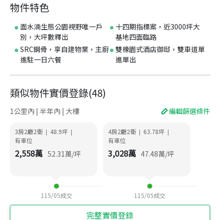
物件特色
面水湳生態公園視野唯一戶
十四期指標案，近3000坪大
別，大坪數釋出
基地四面臨路
SRC鋼骨，享自建物業，主廚
雙橡園式酒店御邸，雙車道單
進駐一日六餐
進單出
類似物件實價登錄
(
48
)
1公里內 | 半年內 | 大樓
編輯篩選條件
3房2廳2衛
48.9
坪
4房2廳2衛
63.78
坪
|
|
|
|
有車位
有車位
2,558
萬
3,028
萬
52.31
萬/坪
47.48
萬/坪
115/05
成交
115/05
成交
完整實價登錄