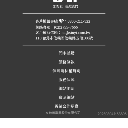
加好友
追蹤我們
客戶權益專線
：
0800-211-922
網路客服：
(02)2755-7666
客戶權益信箱：
cs@sinyi.com.tw
110 台北市信義區信義路五段100號
門市據點
服務條款
保障隱私權聲明
服務保障
網站地圖
資源網站
異業合作提案
©
信義房屋股份有限公司
20260804.b53805