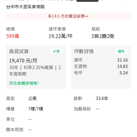
台中市大里區東南路
有
18
人也在關注這間👀
總價
建坪單價
格局
599
萬
19.22萬/坪
3房2廳2衛
房貸試算
坪數詳情
計算
細項
19,470
元/月
建坪
31.16
主建物
19.83
|
|
30
年
利率
2.35
%概算
2
地坪
5.24
年寬限期
​符合首購資格嗎?
類型
公寓
屋齡
33.6年
樓層
7樓/7樓
加蓋格局
--
車位
--
謄本用途
--