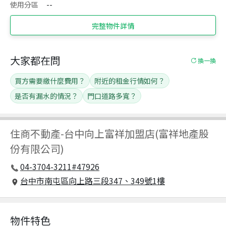
使用分區
--
完整物件詳情
大家都在問
換一換
買方需要繳什麼費用？
附近的租金行情如何？
是否有漏水的情況？
門口道路多寬？
住商不動產
-
台中向上富祥加盟店(富祥地產股
份有限公司)
04-3704-3211#47926
台中市南屯區向上路三段347、349號1樓
物件特色