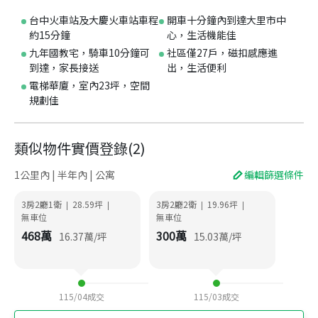
台中火車站及大慶火車站車程
開車十分鐘內到達大里市中
約15分鐘
心，生活機能佳
九年國教宅，騎車10分鐘可
社區僅27戶，磁扣感應進
到達，家長接送
出，生活便利
電梯華廈，室內23坪，空間
規劃佳
類似物件實價登錄
(
2
)
1公里內 | 半年內 | 公寓
編輯篩選條件
3房2廳1衛
28.59
坪
3房2廳2衛
19.96
坪
|
|
|
|
無車位
無車位
468
萬
300
萬
16.37
萬/坪
15.03
萬/坪
115/04
成交
115/03
成交