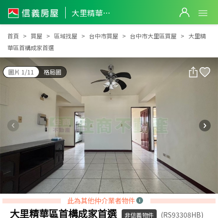
大里精華區首構成家首選
大里精華區首構成家首選
首頁
買屋
區域找屋
台中市買屋
台中市大里區買屋
大里精
華區首構成家首選
圖片 1/11
格局圖
此為其他仲介業者物件
大里精華區首構成家首選
(RS93308HB)
非信義物件