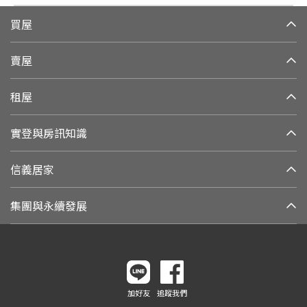
買屋
賣屋
租屋
實登與房訊知識
信義居家
集團與永續發展
加好友
追蹤我們