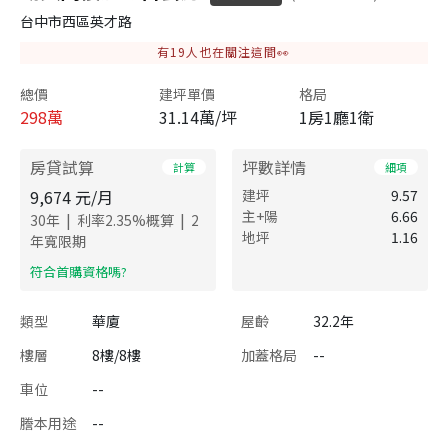
台中市西區英才路
有
19
人也在關注這間👀
總價
建坪單價
格局
298
萬
31.14萬/坪
1房1廳1衛
房貸試算
坪數詳情
計算
細項
9,674
元/月
建坪
9.57
主+陽
6.66
|
|
30
年
利率
2.35
%概算
2
地坪
1.16
年寬限期
​符合首購資格嗎?
類型
華廈
屋齡
32.2年
樓層
8樓/8樓
加蓋格局
--
車位
--
謄本用途
--