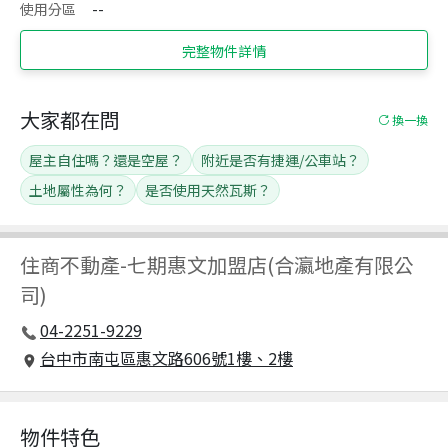
使用分區
--
完整物件詳情
大家都在問
換一換
屋主自住嗎？還是空屋？
附近是否有捷運/公車站？
土地屬性為何？
是否使用天然瓦斯？
住商不動產
-
七期惠文加盟店(合瀛地產有限公
司)
04-2251-9229
台中市南屯區惠文路606號1樓、2樓
物件特色