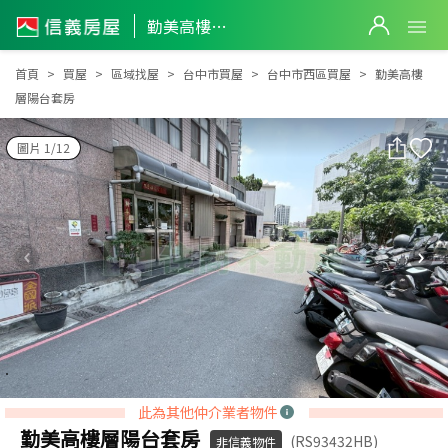
勤美高樓層陽台套房
勤美高樓層陽台套房
首頁
買屋
區域找屋
台中市買屋
台中市西區買屋
勤美高樓
層陽台套房
圖片 1/12
此為其他仲介業者物件
勤美高樓層陽台套房
(RS93432HB)
非信義物件