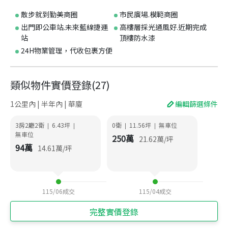
散步就到勤美商圈
市民廣場.模範商圈
出門即公車站.未來藍線捷運
高樓層採光通風好.近期完成
站
頂樓防水漆
24H物業管理，代收包裹方便
類似物件實價登錄
(
27
)
1公里內 | 半年內 | 華廈
編輯篩選條件
3房2廳2衛
6.43
坪
0衛
11.56
坪
無車位
|
|
|
|
無車位
250
萬
21.62
萬/坪
94
萬
14.61
萬/坪
115/06
成交
115/04
成交
完整實價登錄