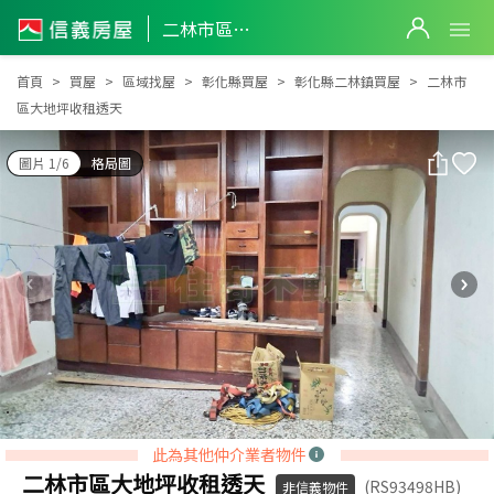
二林市區大地坪收租透天
二林市區大地坪收租透天
首頁
買屋
區域找屋
彰化縣買屋
彰化縣二林鎮買屋
二林市
區大地坪收租透天
圖片 1/6
格局圖
此為其他仲介業者物件
二林市區大地坪收租透天
(RS93498HB)
非信義物件