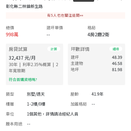
彰化縣二林鎮新生路
有
5
人也在關注這間👀
總價
建坪單價
格局
998
萬
--
4房2廳2衛
房貸試算
坪數詳情
計算
細項
32,437
元/月
建坪
48.39
主建物
46.58
|
|
30
年
利率
2.35
%概算
2
地坪
81.98
年寬限期
​符合首購資格嗎?
類型
別墅/透天
屋齡
41.9年
樓層
1-2樓/0樓
加蓋格局
--
車位
1個其他，詳情請洽經紀人員
謄本用途
--