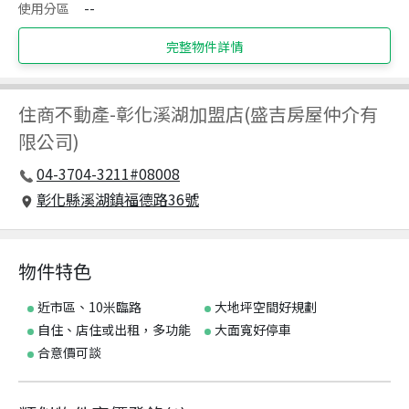
使用分區
--
完整物件詳情
住商不動產
-
彰化溪湖加盟店(盛吉房屋仲介有
限公司)
04-3704-3211#08008
彰化縣溪湖鎮福德路36號
物件特色
近市區、10米臨路
大地坪空間好規劃
自住、店住或出租，多功能
大面寬好停車
合意價可談