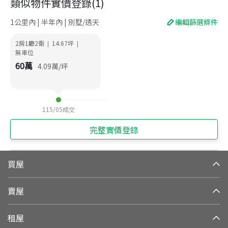
類似物件實價登錄
(
1
)
1公里內 | 半年內 | 別墅/透天
編輯篩選條件
2房1廳2衛
14.67
坪
|
|
無車位
60
萬
4.09
萬/坪
115/05
成交
完整實價登錄
買屋
賣屋
租屋