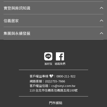
實登與房訊知識
信義居家
集團與永續發展
加好友
追蹤我們
客戶權益專線
：
0800-211-922
網路客服：
(02)2755-7666
客戶權益信箱：
cs@sinyi.com.tw
110 台北市信義區信義路五段100號
門市據點