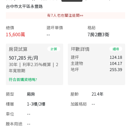
台中市太平區永豐路
有
7
人也在關注這間👀
總價
建坪單價
格局
15,600
萬
--
7房2廳3衛
房貸試算
坪數詳情
計算
細項
507,285
元/月
建坪
124.18
主建物
104.17
|
|
30
年
利率
2.35
%概算
2
地坪
255.39
年寬限期
​符合首購資格嗎?
類型
廠房
屋齡
21.4年
樓層
1-3樓/2樓
加蓋格局
--
車位
--
謄本用途
--