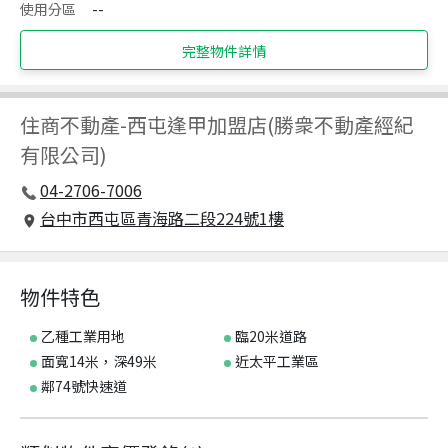
使用分區
--
完整物件詳情
住商不動產
-
西屯逢甲加盟店(勝衆不動產經紀
有限公司)
04-2706-7006
台中市西屯區青海路二段224號1樓
物件特色
乙種工業用地
臨20米道路
面寬14米，深49米
近太平工業區
鄰74號快速道