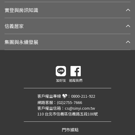
實登與房訊知識
信義居家
集團與永續發展
加好友
追蹤我們
客戶權益專線
：
0800-211-922
網路客服：
(02)2755-7666
客戶權益信箱：
cs@sinyi.com.tw
110 台北市信義區信義路五段100號
門市據點