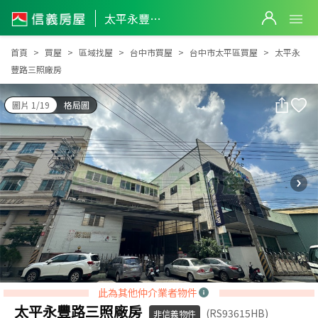
太平永豐路三照廠房
太平永豐路三照廠房
首頁
買屋
區域找屋
台中市買屋
台中市太平區買屋
太平永
豐路三照廠房
圖片 1/19
格局圖
此為其他仲介業者物件
太平永豐路三照廠房
(RS93615HB)
非信義物件