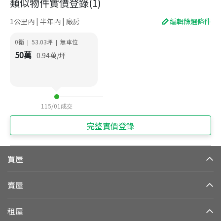
類似物件實價登錄
(
1
)
1公里內 | 半年內 | 廠房
編輯篩選條件
0衛
53.03
坪
無車位
|
|
50
萬
0.94
萬/坪
115/01
成交
完整實價登錄
買屋
賣屋
租屋