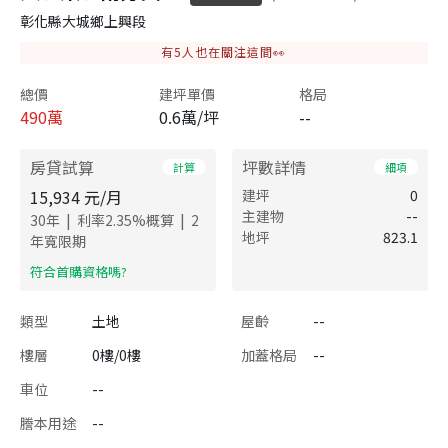
彰化縣大城鄉上興段
有
5
人也在關注這間👀
總價
建坪單價
格局
490
萬
0.6萬/坪
--
房貸試算
坪數詳情
計算
細項
15,934
元/月
建坪
0
主建物
--
|
|
30
年
利率
2.35
%概算
2
地坪
823.1
年寬限期
​符合首購資格嗎?
類型
土地
屋齡
--
樓層
0樓/0樓
加蓋格局
--
車位
--
謄本用途
--