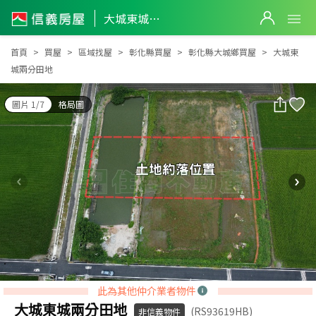
大城東城兩分田地
大城東城兩分田地
首頁
買屋
區域找屋
彰化縣買屋
彰化縣大城鄉買屋
大城東
城兩分田地
圖片 1/7
格局圖
此為其他仲介業者物件
大城東城兩分田地
(RS93619HB)
非信義物件