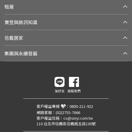
租屋
實登與房訊知識
信義居家
集團與永續發展
加好友
追蹤我們
客戶權益專線
：
0800-211-922
網路客服：
(02)2755-7666
客戶權益信箱：
cs@sinyi.com.tw
110 台北市信義區信義路五段100號