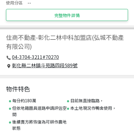
使用分區
--
完整物件詳情
住商不動產
-
彰化二林中科加盟店(弘城不動產
有限公司)
04-3704-3211#70270
彰化縣二林鎮斗苑路四段589號
物件特色
每分約180萬
目前無直接臨路，
但依地籍圖具道路申請評估空
本土地現況作鴨舍使用，
間
後續賣方將恢復為可耕作農地
狀態