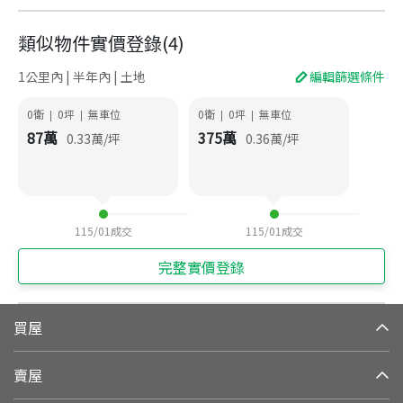
類似物件實價登錄
(
4
)
1公里內 | 半年內 | 土地
編輯篩選條件
0衛
0
坪
無車位
0衛
0
坪
無車位
|
|
|
|
87
萬
375
萬
0.33
萬/坪
0.36
萬/坪
115/01
成交
115/01
成交
完整實價登錄
買屋
賣屋