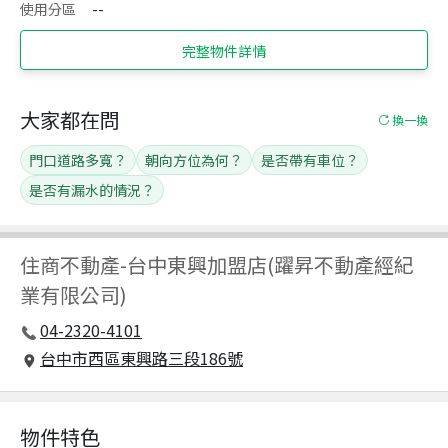
使用分區
--
完整物件詳情
大家都在問
換一換
門口道路多寬？
朝向方位為何？
是否帶有車位？
是否有漏水的情況？
住商不動產
-
台中東興加盟店(躍昇不動產經紀
業有限公司)
04-2320-4101
台中市西區東興路三段186號
物件特色