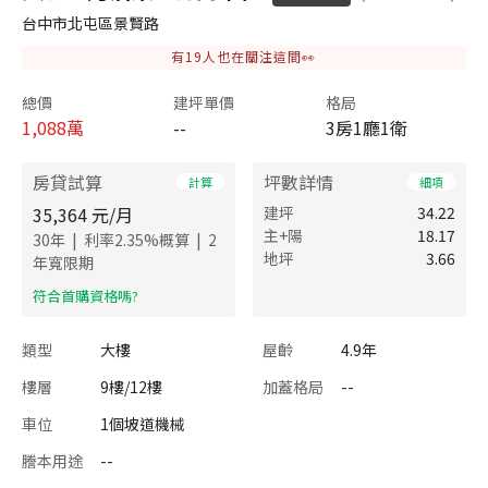
台中市北屯區景賢路
有
19
人也在關注這間👀
總價
建坪單價
格局
1,088
萬
--
3房1廳1衛
房貸試算
坪數詳情
計算
細項
35,364
元/月
建坪
34.22
主+陽
18.17
|
|
30
年
利率
2.35
%概算
2
地坪
3.66
年寬限期
​符合首購資格嗎?
類型
大樓
屋齡
4.9年
樓層
9樓/12樓
加蓋格局
--
車位
1個坡道機械
謄本用途
--