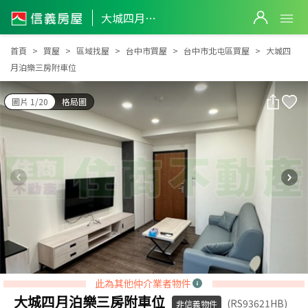
大城四月泊樂三房附車位
大城四月泊樂三房附車位
首頁
買屋
區域找屋
台中市買屋
台中市北屯區買屋
大城四
月泊樂三房附車位
圖片 1/20
格局圖
此為其他仲介業者物件
大城四月泊樂三房附車位
(RS93621HB)
非信義物件