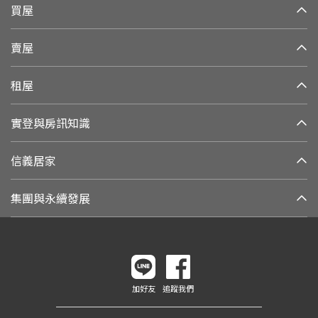
買屋
賣屋
租屋
實登與房訊知識
信義居家
集團與永續發展
加好友
追蹤我們