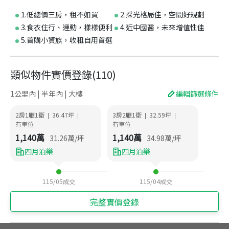
1.低總價三房，租不如買
2.採光格局佳，空間好規劃
3.食衣住行、運動，樣樣便利
4.近中國醫，未來增值性佳
5.首購小資族，收租自用首選
類似物件實價登錄
(
110
)
1公里內 | 半年內 | 大樓
編輯篩選條件
2房1廳1衛
36.47
坪
3房2廳1衛
32.59
坪
|
|
|
|
有車位
有車位
1,140
萬
1,140
萬
31.26
萬/坪
34.98
萬/坪
四月泊樂
四月泊樂
115/05
成交
115/04
成交
完整實價登錄