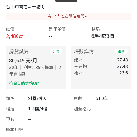
台中市南屯區干城街
有
14
人也在關注這間👀
總價
建坪單價
格局
2,480
萬
--
6房4廳3衛
房貸試算
坪數詳情
計算
細項
80,645
元/月
建坪
27.48
主建物
27.48
|
|
30
年
利率
2.35
%概算
2
地坪
23.6
年寬限期
​符合首購資格嗎?
類型
別墅/透天
屋齡
51.0年
樓層
1-4樓/4樓
加蓋格局
--
車位
--
謄本用途
--