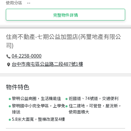
使用分區
--
完整物件詳情
住商不動產
-
七期公益加盟店(芮璽地產有限公
司)
04-2258-0000
台中市南屯區公益路二段487號1樓
物件特色
黎明公益商圈，生活機能佳
近國道、74號道，交通便利
黎明國中小完全學區，上學免
住二建地，可營登，屋況新，
接送
使用面積大
5.8米大面寬，整棟改建至4樓