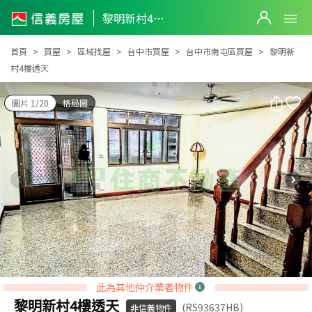
黎明新村4樓透天
黎明新村4樓透天
首頁
買屋
區域找屋
台中市買屋
台中市南屯區買屋
黎明新
村4樓透天
圖片 1/20
格局圖
此為其他仲介業者物件
黎明新村4樓透天
(RS93637HB)
非信義物件