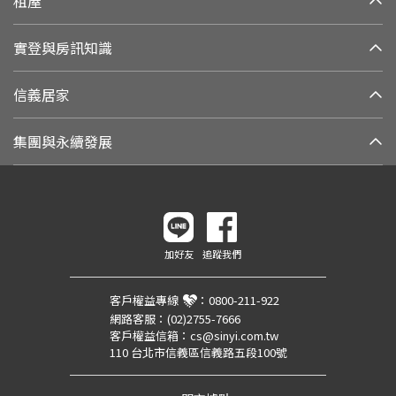
租屋
實登與房訊知識
信義居家
集團與永續發展
加好友
追蹤我們
客戶權益專線
：
0800-211-922
網路客服：
(02)2755-7666
客戶權益信箱：
cs@sinyi.com.tw
110 台北市信義區信義路五段100號