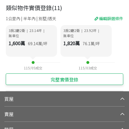
類似物件實價登錄
(
11
)
1公里內 | 半年內 | 別墅/透天
編輯篩選條件
3房2廳2衛
23.14
坪
3房2廳2衛
23.92
坪
|
|
|
|
無車位
無車位
1,600
萬
1,820
萬
69.14
萬/坪
76.1
萬/坪
115/05
成交
115/03
成交
完整實價登錄
買屋
賣屋