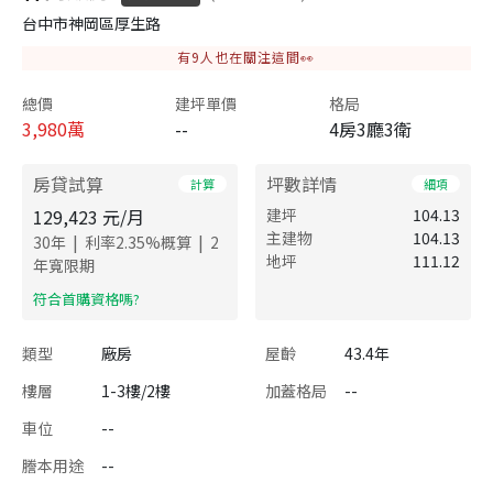
台中市神岡區厚生路
有
9
人也在關注這間👀
總價
建坪單價
格局
3,980
萬
--
4房3廳3衛
房貸試算
坪數詳情
計算
細項
129,423
元/月
建坪
104.13
主建物
104.13
|
|
30
年
利率
2.35
%概算
2
地坪
111.12
年寬限期
​符合首購資格嗎?
類型
廠房
屋齡
43.4年
樓層
1-3樓/2樓
加蓋格局
--
車位
--
謄本用途
--