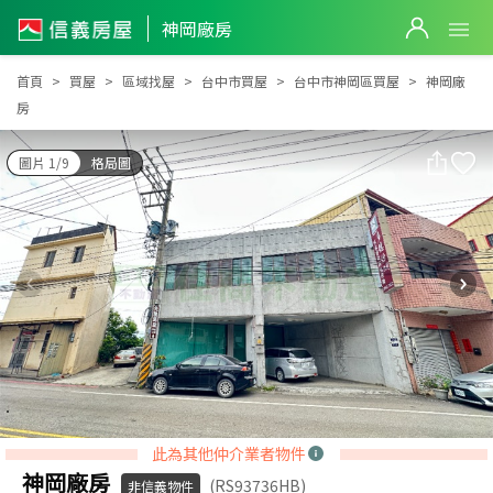
神岡廠房
神岡廠房
首頁
買屋
區域找屋
台中市買屋
台中市神岡區買屋
神岡廠
房
圖片 1/9
格局圖
此為其他仲介業者物件
神岡廠房
(RS93736HB)
非信義物件