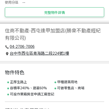
使用分區
--
完整物件詳情
住商不動產
-
西屯逢甲加盟店(勝衆不動產經紀
有限公司)
04-2706-7006
台中市西屯區青海路二段224號1樓
物件特色
正厚生路上
甲種建築用地
容積率240%、建蔽60%
可做零售店、商場
可設作業廠房並申請工廠登記