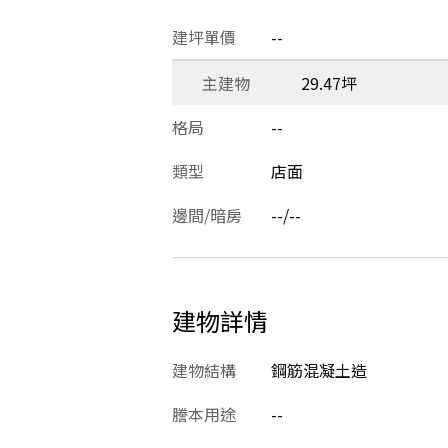
建坪單價
--
主建物
29.47坪
格局
--
類型
店面
邊間/暗房
--/--
建物詳情
建物結構
鋼筋混凝土造
謄本用途
--