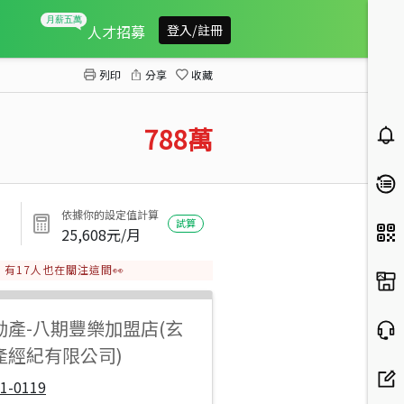
東海全新整理俗俗樓店門前停車
人才招募
登入/註冊
列印
分享
收藏
788
萬
依據你的設定值計算
試算
25,608
元/月
有
17
人也在關注這間👀
動產
-
八期豐樂加盟店(玄
產經紀有限公司)
1-0119