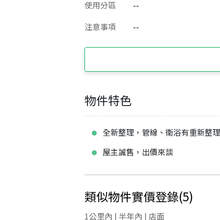
使用分區
--
注意事項
--
物件特色
全新整理，管線、衛浴有重新整
屋主誠售，出價來談
類似物件實價登錄
(
5
)
1公里內 | 半年內 | 店面