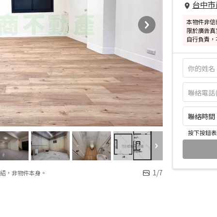
台中市
本物件非信
限於廣告真
自行負責，
聯絡時間：皆
按下按鈕表
1
/
7
紹，非物件本身。