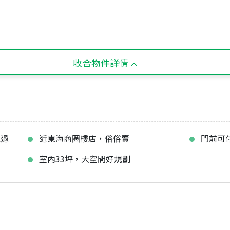
收合物件詳情
理過
近東海商圈樓店，俗俗賣
門前可
室內33坪，大空間好規劃