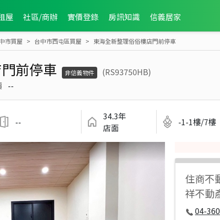
租屋
社區/商辦
實價登錄
房訊知識
信義居家
中市買屋
台中市西屯區買屋
東海全新整理俗俗樓店門前停車
店門前停車
(RS93750HB)
非信義物件
價
--
34.3年
--
-1-1樓/7樓
店面
住商不
祥不動
04-360