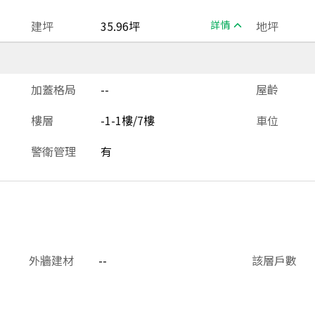
建坪
35.96坪
詳情
地坪
加蓋格局
--
屋齡
樓層
-1-1樓/7樓
車位
警衛管理
有
外牆建材
--
該層戶數