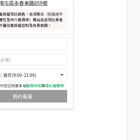
南屯區永春東路859號
義房屋受託銷售，各項責任（包括但不
實性及仲介義務等）概由各該受託業者
不屬信義房屋控制及負責範圍。
可(9:00-21:00)
示您已同意本站
服務條款
與
隱私權聲明
預約看屋