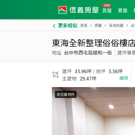
買屋
賣屋
更多相似
首頁
買屋
區域找屋
台
東海全新整理俗俗樓
地址
台中市西屯區順和一街
建坪單
建坪
35.96坪
/ 地坪
5.56坪
主建物
29.47坪
細項
非信義物件