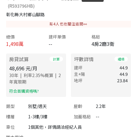
(RS93796HB)
彰化縣大村鄉山腳路
有
4
人也在關注這間👀
總價
建坪單價
格局
1,498
萬
--
4房2廳3衛
房貸試算
坪數詳情
計算
細項
48,696
元/月
建坪
44.9
主+陽
44.9
|
|
30
年
利率
2.35
%概算
2
地坪
23.84
年寬限期
​符合首購資格嗎?
類型
別墅/透天
屋齡
2.2年
樓層
1-3樓/3樓
加蓋格局
--
車位
1個其他，詳情請洽經紀人員