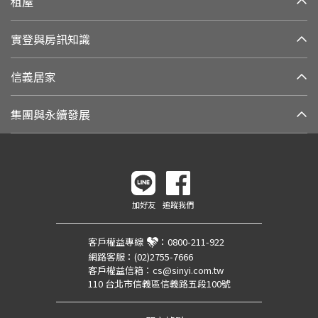
租屋
實登與房訊知識
信義居家
集團與永續發展
加好友
追蹤我們
客戶權益專線
：
0800-211-922
網路客服：
(02)2755-7666
客戶權益信箱：
cs@sinyi.com.tw
110 台北市信義區信義路五段100號