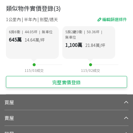
類似物件實價登錄
(
3
)
1公里內 | 半年內 | 別墅/透天
編輯篩選條件
6房6衛
44.05
坪
無車位
5房2廳3衛
50.36
坪
|
|
|
|
無車位
645
萬
14.64
萬/坪
1,100
萬
21.84
萬/坪
115/03
成交
115/02
成交
完整實價登錄
買屋
賣屋