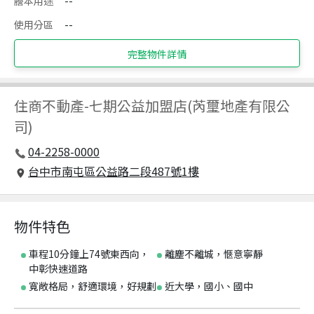
謄本用途
--
使用分區
--
完整物件詳情
住商不動產
-
七期公益加盟店(芮璽地產有限公
司)
04-2258-0000
台中市南屯區公益路二段487號1樓
物件特色
車程10分鐘上74號東西向，
離塵不離城，愜意寧靜
中彰快速道路
寬敞格局，舒適環境，好規劃
近大學，國小、國中