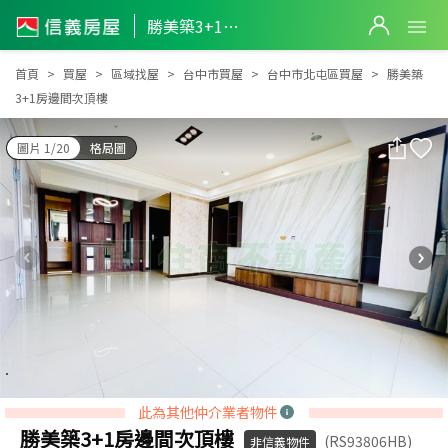
勝美築3+1房邊間次頂樓
勝美築3+1房邊間次頂樓
首頁
買屋
區域找屋
台中市買屋
台中市北屯區買屋
勝美築
3+1房邊間次頂樓
圖片 1/20
格局圖
此為其他仲介業者物件
勝美築3+1房邊間次頂樓
(RS93806HB)
非信義物件