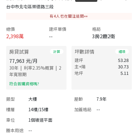
台中市北屯區崇德路三段
有
4
人也在關注這間👀
總價
建坪單價
格局
2,398
萬
--
3房2廳2衛
房貸試算
坪數詳情
計算
細項
77,963
元/月
建坪
53.28
主+陽
30.73
|
|
30
年
利率
2.35
%概算
2
地坪
5.11
年寬限期
​符合首購資格嗎?
類型
大樓
屋齡
7.9年
樓層
14樓/15樓
加蓋格局
--
車位
1個坡道平面
謄本用途
--