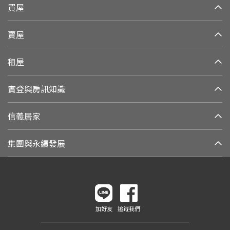
買屋
賣屋
租屋
實登與房訊知識
信義居家
集團與永續發展
加好友
追蹤我們