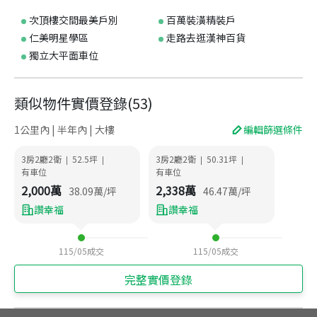
次頂樓交間最美戶別
百萬裝潢精裝戶
仁美明星學區
走路去逛漢神百貨
獨立大平面車位
類似物件實價登錄
(
53
)
1公里內 | 半年內 | 大樓
編輯篩選條件
3房2廳2衛
52.5
坪
3房2廳2衛
50.31
坪
|
|
|
|
有車位
有車位
2,000
萬
2,338
萬
38.09
萬/坪
46.47
萬/坪
讚幸福
讚幸福
115/05
成交
115/05
成交
完整實價登錄