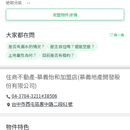
使用分區
--
完整物件詳情
大家都在問
換一換
是否有漏水的情況？
屋主自住嗎？還是空屋？
土地屬性為何？
目前是否有租約？
住商不動產
-
慕義怡和加盟店(慕義地產開發股
份有限公司)
04-3704-3211#38506
台中市西屯區惠中路二段61號
物件特色