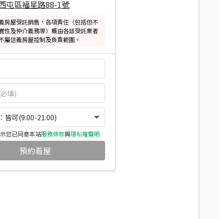
西屯區福星路88-1號
義房屋受託銷售，各項責任（包括但不
實性及仲介義務等）概由各該受託業者
不屬信義房屋控制及負責範圍。
可(9:00-21:00)
示您已同意本站
服務條款
與
隱私權聲明
預約看屋