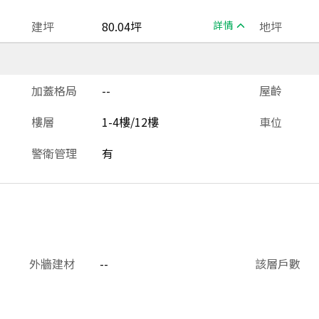
建坪
80.04坪
詳情
地坪
加蓋格局
--
屋齡
樓層
1-4樓/12樓
車位
警衛管理
有
外牆建材
--
該層戶數