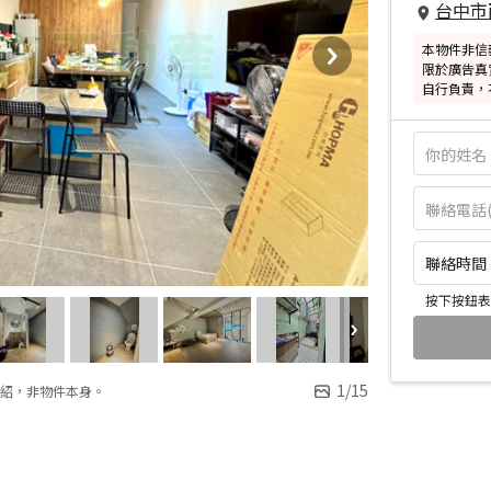
台中市
本物件非信
限於廣告真
自行負責，
聯絡時間：皆
按下按鈕表
1
/
15
紹，非物件本身。