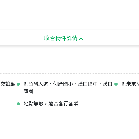
收合物件詳情
或交誼廳
近台灣大道、何厝國小、漢口國中、漢口
近未來
商圈
地點無敵，適合各行各業