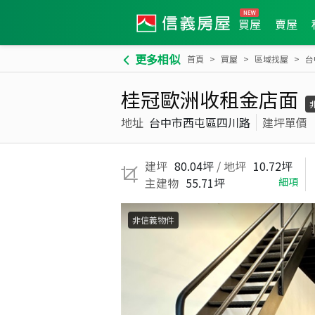
買屋
賣屋
更多相似
首頁
買屋
區域找屋
台
桂冠歐洲收租金店面
地址
台中市西屯區四川路
建坪單價
建坪
80.04坪
/ 地坪
10.72坪
主建物
55.71坪
細項
非信義物件