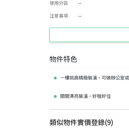
使用分區
--
注意事項
--
物件特色
一樓挑高精緻裝潢，可做辦公室
間間漂亮裝潢，好租好住
類似物件實價登錄
(
9
)