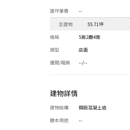
建坪單價
--
主建物
55.71坪
格局
5房2廳4衛
類型
店面
邊間/暗房
--/--
建物詳情
建物結構
鋼筋混凝土造
謄本用途
--