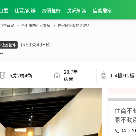
租屋
社區/商辦
實價登錄
房訊知識
信義居家
中市買屋
台中市西屯區買屋
桂冠歐洲收租金店面
(RS93849HB)
非信義物件
--
28.7年
5房2廳4衛
1-4樓/12樓
店面
住商不
家不動
04-270