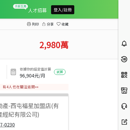
桂冠歐洲收租金店面
人才招募
登入/註冊
列印
分享
收藏
2,980
萬
依據你的設定值計算
試算
96,904
元/月
有
4
人也在關注這間👀
動產
-
西屯福星加盟店(有
產經紀有限公司)
7-0230