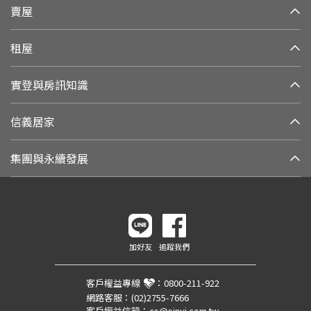
賣屋
租屋
實登與房訊知識
信義居家
集團與永續發展
加好友
追蹤我們
客戶權益專線
：
0800-211-922
網路客服：
(02)2755-7666
客戶權益信箱：
cs@sinyi.com.tw