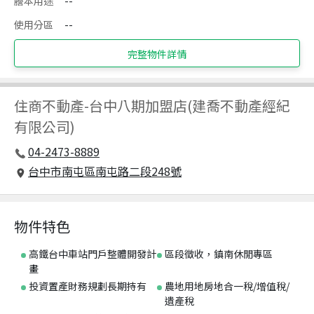
謄本用途
--
使用分區
--
完整物件詳情
住商不動產
-
台中八期加盟店(建喬不動產經紀
有限公司)
04-2473-8889
台中市南屯區南屯路二段248號
物件特色
高鐵台中車站門戶整體開發計
區段徵收，鎮南休閒專區
畫
投資置產財務規劃長期持有
農地用地房地合一稅/增值稅/
遺產稅