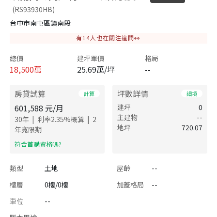
(RS93930HB)
台中市南屯區鎮南段
有
14
人也在關注這間👀
總價
建坪單價
格局
18,500
萬
25.69萬/坪
--
房貸試算
坪數詳情
計算
細項
601,588
元/月
建坪
0
主建物
--
|
|
30
年
利率
2.35
%概算
2
地坪
720.07
年寬限期
​符合首購資格嗎?
類型
土地
屋齡
--
樓層
0樓/0樓
加蓋格局
--
車位
--