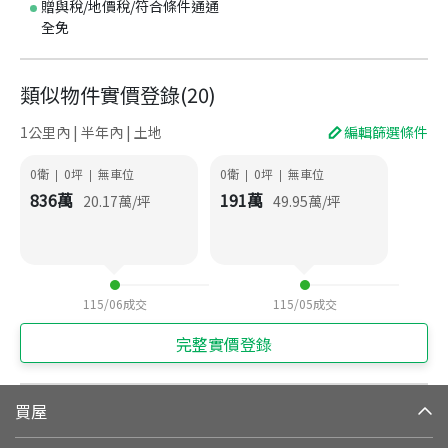
贈與稅/地價稅/符合條件通通
全免
類似物件實價登錄
(
20
)
1公里內 | 半年內 | 土地
編輯篩選條件
0衛
0
坪
無車位
0衛
0
坪
無車位
|
|
|
|
836
萬
191
萬
20.17
萬/坪
49.95
萬/坪
115/06
成交
115/05
成交
完整實價登錄
買屋