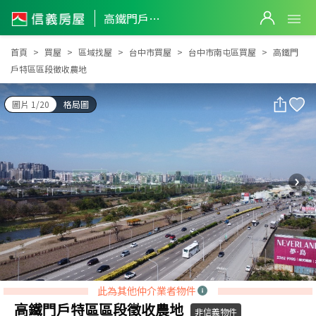
高鐵門戶特區區段徵收農地
高鐵門戶特區區段徵收農地
首頁
買屋
區域找屋
台中市買屋
台中市南屯區買屋
高鐵門
戶特區區段徵收農地
圖片 1/20
格局圖
此為其他仲介業者物件
高鐵門戶特區區段徵收農地
非信義物件