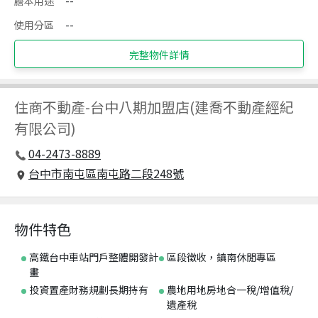
謄本用途
--
使用分區
--
完整物件詳情
住商不動產
-
台中八期加盟店(建喬不動產經紀
有限公司)
04-2473-8889
台中市南屯區南屯路二段248號
物件特色
高鐵台中車站門戶整體開發計
區段徵收，鎮南休閒專區
畫
投資置產財務規劃長期持有
農地用地房地合一稅/增值稅/
遺產稅