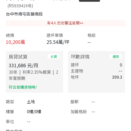
(RS93942HB)
台中市南屯區鎮南段
有
4
人也在關注這間👀
總價
建坪單價
格局
10,200
萬
25.54萬/坪
--
房貸試算
坪數詳情
計算
細項
331,686
元/月
建坪
0
主建物
--
|
|
30
年
利率
2.35
%概算
2
地坪
399.3
年寬限期
​符合首購資格嗎?
類型
土地
屋齡
--
樓層
0樓/0樓
加蓋格局
--
車位
--