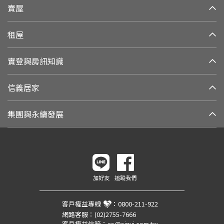
賣屋
租屋
實登與房訊知識
信義居家
集團與永續發展
加好友
追蹤我們
客戶權益專線
：
0800-211-922
網路客服：
(02)2755-7666
客戶權益信箱：
cs@sinyi.com.tw