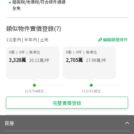
贈與稅/地價稅/符合條件通通
全免
類似物件實價登錄
(
7
)
1公里內 | 半年內 | 土地
編輯篩選條件
0衛
0
坪
無車位
0衛
0
坪
無車位
|
|
|
|
3,328
萬
2,705
萬
20.11
萬/坪
17.99
萬/坪
115/04
成交
115/01
成交
完整實價登錄
買屋