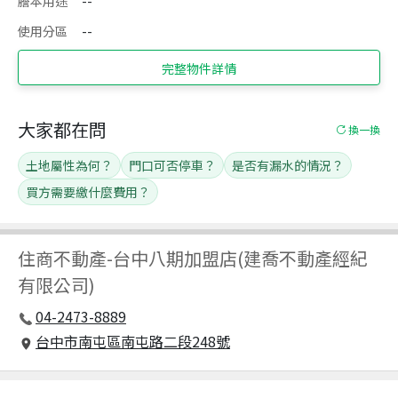
謄本用途
--
使用分區
--
完整物件詳情
大家都在問
換一換
土地屬性為何？
門口可否停車？
是否有漏水的情況？
買方需要繳什麼費用？
住商不動產
-
台中八期加盟店(建喬不動產經紀
有限公司)
04-2473-8889
台中市南屯區南屯路二段248號