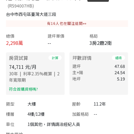
(RS94007HB)
台中市西屯區臺灣大道三段
有
16
人也在關注這間👀
總價
建坪單價
格局
2,298
萬
--
3房2廳2衛
房貸試算
坪數詳情
計算
細項
74,711
元/月
建坪
47.68
主+陽
24.54
|
|
30
年
利率
2.35
%概算
2
地坪
5.19
年寬限期
​符合首購資格嗎?
類型
大樓
屋齡
11.2年
樓層
4樓/12樓
加蓋格局
--
車位
1個其他，詳情請洽經紀人員