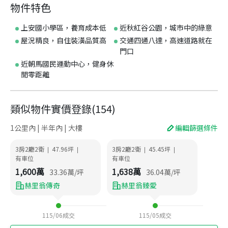
物件特色
上安國小學區，養育成本低
近秋紅谷公園，城市中的綠意
屋況精良，自住裝潢品質高
交通四通八達，高速道路就在
門口
近朝馬國民運動中心，健身休
閒零距離
類似物件實價登錄
(
154
)
1公里內 | 半年內 | 大樓
編輯篩選條件
3房2廳2衛
47.96
坪
3房2廳2衛
45.45
坪
|
|
|
|
有車位
有車位
1,600
萬
1,638
萬
33.36
萬/坪
36.04
萬/坪
赫里翁傳奇
赫里翁臻愛
115/06
成交
115/05
成交