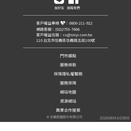
加好友
追蹤我們
客戶權益專線
：
0800-211-922
網路客服：
(02)2755-7666
客戶權益信箱：
cs@sinyi.com.tw
110 台北市信義區信義路五段100號
門市據點
服務條款
保障隱私權聲明
服務保障
網站地圖
資源網站
異業合作提案
©
信義房屋股份有限公司
20260804.b53805