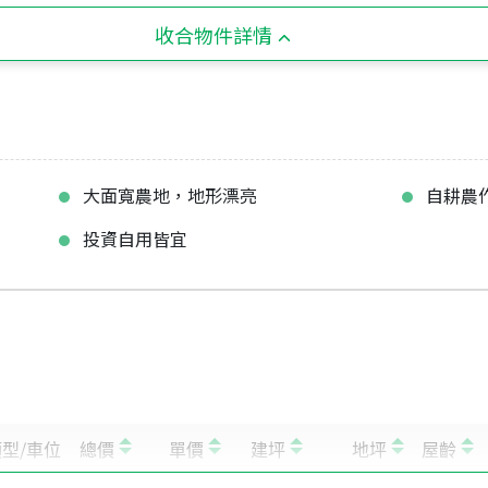
收合物件詳情
大面寬農地，地形漂亮
自耕農
投資自用皆宜