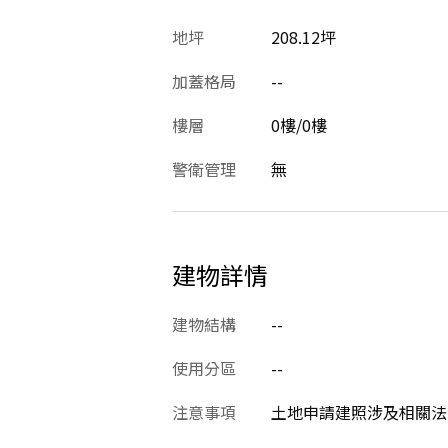
地坪
208.12坪
加蓋格局
--
樓層
0樓/0樓
警衛管理
無
建物詳情
建物結構
--
使用分區
--
注意事項
土地申請建照涉及相關法