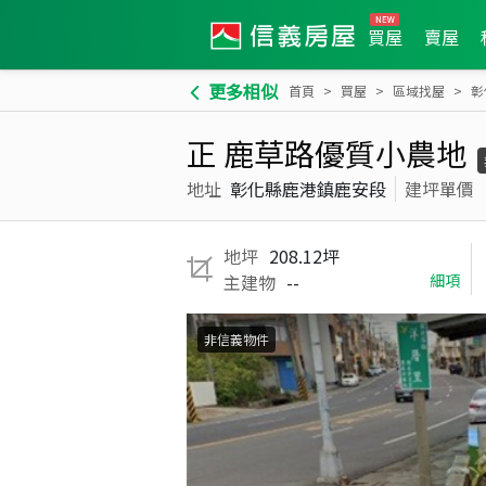
買屋
賣屋
更多相似
首頁
買屋
區域找屋
彰
正 鹿草路優質小農地
地址
彰化縣鹿港鎮鹿安段
建坪單價
地坪
208.12坪
主建物
--
細項
非信義物件