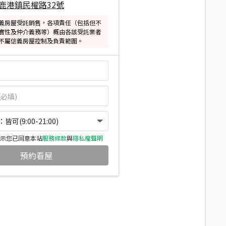
鹿港鎮民權路32號
義房屋受託銷售，各項責任（包括但不
實性及仲介義務等）概由各該受託業者
不屬信義房屋控制及負責範圍。
可(9:00-21:00)
示您已同意本站
服務條款
與
隱私權聲明
預約看屋