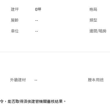
建坪
0坪
格局
屋齡
--
類型
車位
--
邊間/暗房
外牆建材
--
謄本用途
令，能否取得須俟建管機關審核結果。