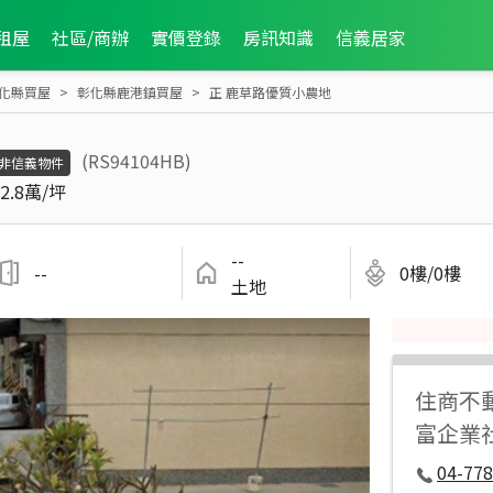
租屋
社區/商辦
實價登錄
房訊知識
信義居家
化縣買屋
彰化縣鹿港鎮買屋
正 鹿草路優質小農地
(RS94104HB)
非信義物件
2.8萬/坪
--
--
0樓/0樓
土地
住商不
富企業社
04-778