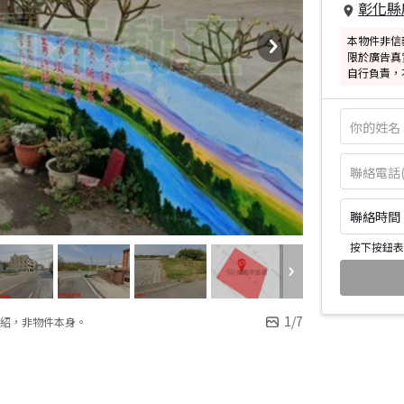
彰化縣
本物件非信
限於廣告真
自行負責，
聯絡時間：皆
按下按鈕表
1
/
7
紹，非物件本身。