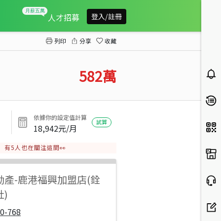
正 鹿草路優質小農地
人才招募
登入/註冊
列印
分享
收藏
582
萬
依據你的設定值計算
試算
18,942
元/月
有
5
人也在關注這間👀
動產
-
鹿港福興加盟店(銓
)
0-768