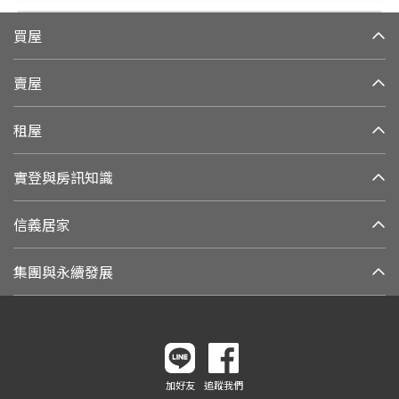
買屋
賣屋
租屋
實登與房訊知識
信義居家
集團與永續發展
加好友
追蹤我們