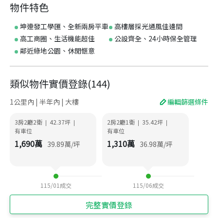
物件特色
坤連發工學匯、全新兩房平車
高樓層採光通風佳邊間
高工商圈、生活機能超佳
公設齊全、24小時保全管理
鄰近綠地公園、休閒愜意
類似物件實價登錄
(
144
)
1公里內 | 半年內 | 大樓
編輯篩選條件
3房2廳2衛
42.37
坪
2房2廳1衛
35.42
坪
|
|
|
|
有車位
有車位
1,690
萬
1,310
萬
39.89
萬/坪
36.98
萬/坪
115/01
成交
115/06
成交
完整實價登錄