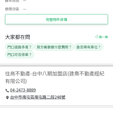
謄本用途
--
使用分區
--
完整物件詳情
大家都在問
換一換
門口道路多寬？
買方需要繳什麼費用？
是否帶有車位？
門口可否停車？
住商不動產
-
台中八期加盟店(建喬不動產經紀
有限公司)
04-2473-8889
台中市南屯區南屯路二段248號