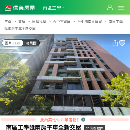
南區工學匯兩房平車全新交屋
南區工學匯兩房平車全新交屋
首頁
買屋
區域找屋
台中市買屋
台中市南區買屋
南區工學
匯兩房平車全新交屋
圖片 1/20
格局圖
此為其他仲介業者物件
南區工學匯兩房平車全新交屋
非信義物件