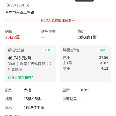
(RS94168HB)
台中市南區工學路
有
13
人也在關注這間👀
總價
建坪單價
格局
1,438
萬
--
2房2廳1衛
房貸試算
坪數詳情
計算
細項
46,745
元/月
建坪
37.56
主+陽
16.87
|
|
30
年
利率
2.35
%概算
2
地坪
4.13
年寬限期
​符合首購資格嗎?
類型
大樓
屋齡
0.9年
樓層
15樓/15樓
加蓋格局
--
車位
1個坡道平面