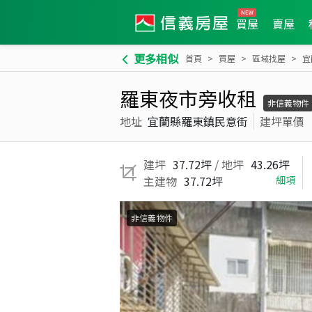
買屋
賣屋
更多相似
首頁
買屋
區域找屋
宜
羅東夜市旁收租
非信義物件
地址
宜蘭縣羅東鎮民意街
建坪單價
建坪
37.72坪
/ 地坪
43.26坪
主建物
37.72坪
細項
非信義物件