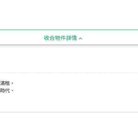
收合物件詳情
目前滿租，
利率時代、