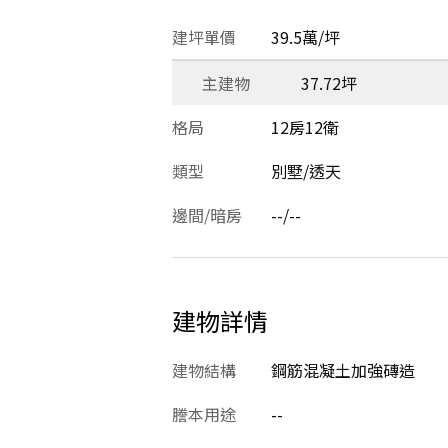
建坪單價
39.5萬/坪
主建物
37.72坪
格局
12房12衛
類型
別墅/透天
邊間/暗房
--/--
建物詳情
建物結構
鋼筋混凝土加強磚造
謄本用途
--