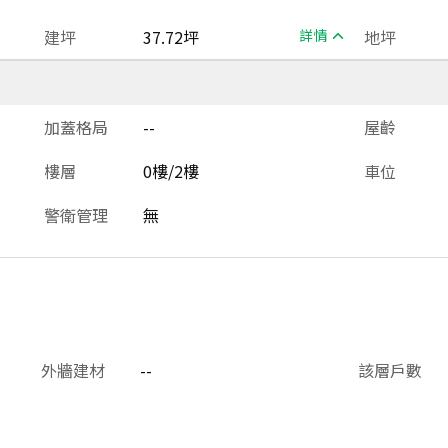
建坪
37.72坪
詳情
地坪
加蓋格局
--
屋齡
樓層
0樓/2樓
車位
警衛管理
無
外牆建材
--
該層戶數