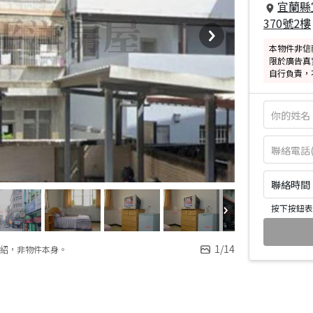
宜蘭縣
370號2樓
本物件非信
限於廣告真
自行負責，
聯絡時間：皆
按下按鈕表
1
/
14
紹，非物件本身。