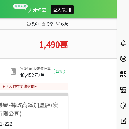
羅東夜市旁收租
人才招募
登入/註冊
列印
分享
收藏
1,490
萬
依據你的設定值計算
試算
48,452
元/月
有
7
人也在關注這間👀
房屋
-
縣政高鐵加盟店(宏
有限公司)
1-222