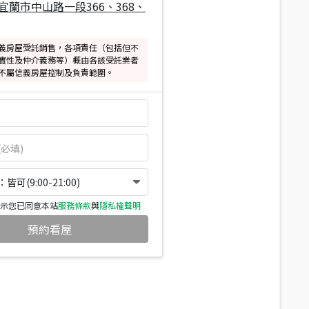
宜蘭市中山路一段366、368、
義房屋受託銷售，各項責任（包括但不
實性及仲介義務等）概由各該受託業者
不屬信義房屋控制及負責範圍。
可(9:00-21:00)
示您已同意本站
服務條款
與
隱私權聲明
預約看屋