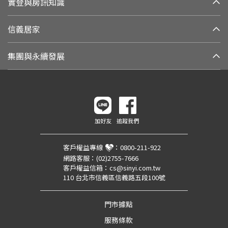
實登與房訊知識
信義居家
集團與永續發展
加好友
追蹤我們
客戶權益專線
：
0800-211-922
網路客服：
(02)2755-7666
客戶權益信箱：
cs@sinyi.com.tw
110 台北市信義區信義路五段100號
門市據點
服務條款