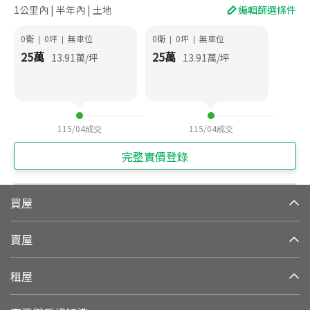
1公里內 | 半年內 | 土地
編輯篩選條件
0衛
0
坪
無車位
0衛
0
坪
無車位
|
|
|
|
25
萬
25
萬
13.91
萬/坪
13.91
萬/坪
115/04
成交
115/04
成交
完整實價登錄
買屋
賣屋
租屋