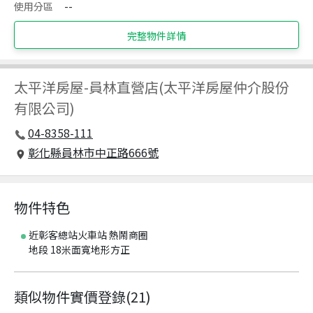
使用分區
--
完整物件詳情
太平洋房屋
-
員林直營店(太平洋房屋仲介股份
有限公司)
04-8358-111
彰化縣員林市中正路666號
物件特色
近彰客總站火車站 熱鬧商圈
地段 18米面寬地形方正
類似物件實價登錄
(
21
)