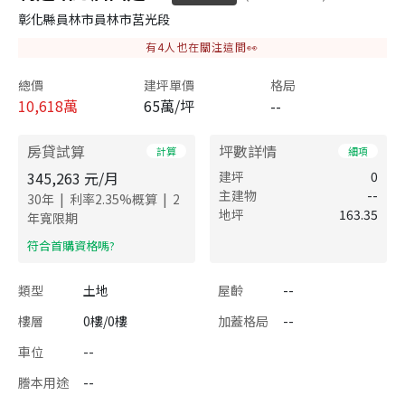
彰化縣員林市員林市莒光段
有
4
人也在關注這間👀
總價
建坪單價
格局
10,618
萬
65萬/坪
--
房貸試算
坪數詳情
計算
細項
345,263
元/月
建坪
0
主建物
--
|
|
30
年
利率
2.35
%概算
2
地坪
163.35
年寬限期
​符合首購資格嗎?
類型
土地
屋齡
--
樓層
0樓/0樓
加蓋格局
--
車位
--
謄本用途
--