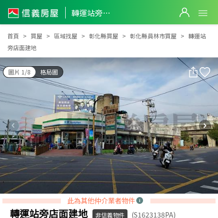
轉運站旁店面建地
轉運站旁店面建地
首頁
買屋
區域找屋
彰化縣買屋
彰化縣員林市買屋
轉運站
旁店面建地
圖片 1/8
格局圖
此為其他仲介業者物件
轉運站旁店面建地
(S1623138PA)
非信義物件