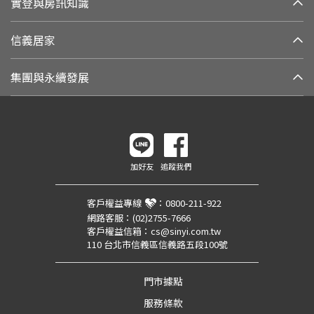
實登與房訊知識
信義居家
集團與永續發展
加好友
追蹤我們
客戶權益專線
：
0800-211-922
網路客服：
(02)2755-7666
客戶權益信箱：
cs@sinyi.com.tw
110 台北市信義區信義路五段100號
門市據點
服務條款