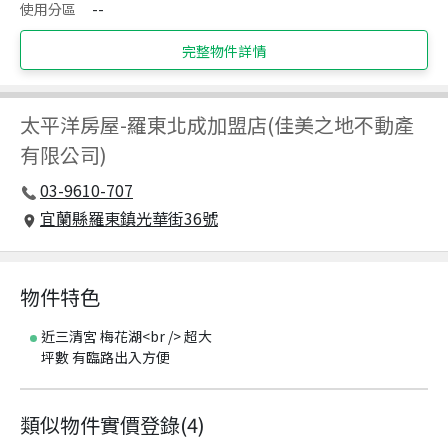
使用分區
--
完整物件詳情
太平洋房屋
-
羅東北成加盟店(佳美之地不動產
有限公司)
03-9610-707
宜蘭縣羅東鎮光華街36號
物件特色
近三清宮 梅花湖<br /> 超大
坪數 有臨路出入方便
類似物件實價登錄
(
4
)