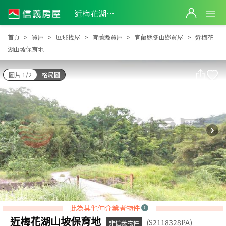
近梅花湖山坡保育地
近梅花湖山坡保育地
首頁
買屋
區域找屋
宜蘭縣買屋
宜蘭縣冬山鄉買屋
近梅花
湖山坡保育地
圖片 1/2
格局圖
此為其他仲介業者物件
近梅花湖山坡保育地
(S2118328PA)
非信義物件