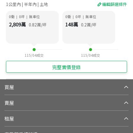
1公里內 | 半年內 | 土地
編輯篩選條件
0衛
0
坪
無車位
0衛
0
坪
無車位
|
|
|
|
2,809
萬
148
萬
0.82
萬/坪
0.2
萬/坪
115/04
成交
115/04
成交
完整實價登錄
買屋
賣屋
租屋