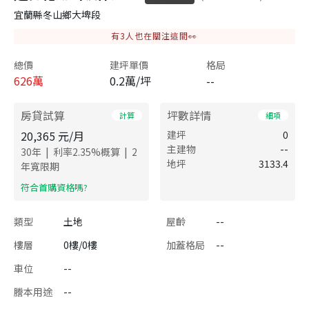
宜蘭縣冬山鄉大埤段
有
3
人也在關注這間👀
總價
建坪單價
格局
626
萬
0.2萬/坪
--
房貸試算
坪數詳情
計算
細項
20,365
元/月
建坪
0
主建物
--
|
|
30
年
利率
2.35
%概算
2
地坪
3133.4
年寬限期
​符合首購資格嗎?
類型
土地
屋齡
--
樓層
0樓/0樓
加蓋格局
--
車位
--
謄本用途
--