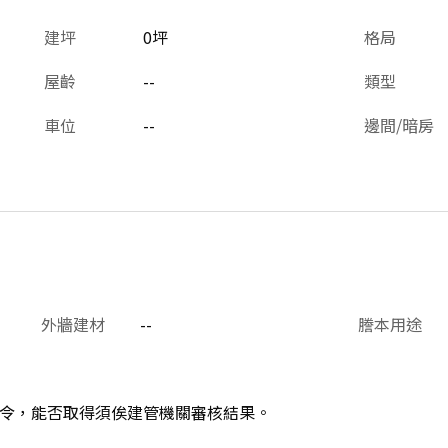
建坪
0坪
格局
屋齡
--
類型
車位
--
邊間/暗房
外牆建材
--
謄本用途
令，能否取得須俟建管機關審核結果。