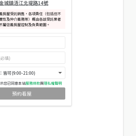
金城鎮浯江北堤路14號
義房屋受託銷售，各項責任（包括但不
實性及仲介義務等）概由各該受託業者
不屬信義房屋控制及負責範圍。
可(9:00-21:00)
示您已同意本站
服務條款
與
隱私權聲明
預約看屋