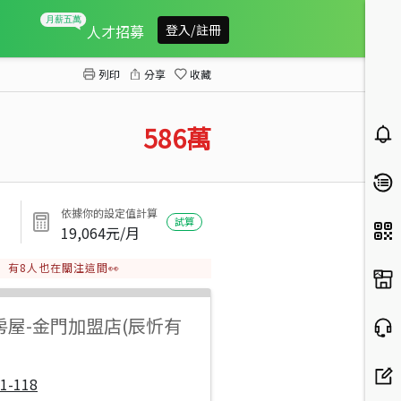
金寧鄉頂堡建地
人才招募
登入/註冊
列印
分享
收藏
586
萬
依據你的設定值計算
試算
19,064
元/月
有
8
人也在關注這間👀
房屋
-
金門加盟店(辰忻有
1-118