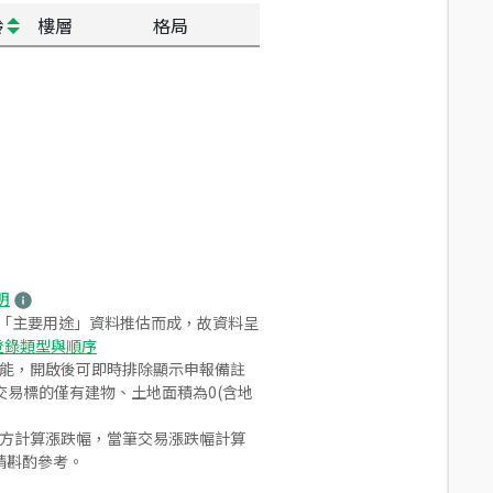
齡
樓層
格局
明
之「主要用途」資料推估而成，故資料呈
登錄類型與順序
功能，開啟後可即時排除顯示申報備註
易標的僅有建物、土地面積為0(含地
合方計算漲跌幅，當筆交易漲跌幅計算
請斟酌參考。