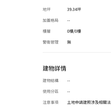
地坪
39.34坪
加蓋格局
--
樓層
0樓/0樓
警衛管理
無
建物詳情
建物結構
--
使用分區
--
注意事項
土地申請建照涉及相關法