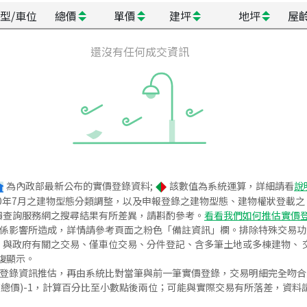
型/車位
總價
單價
建坪
地坪
屋
還沒有任何成交資訊
為內政部最新公布的實價登錄資料;
該數值為系統運算，詳細請看
說
020年7月之建物型態分類調整，以及申報登錄之建物型態、建物權狀登載
價查詢服務網之搜尋結果有所差異，請斟酌參考。
看看我們如何推估實價
關係影響所造成，詳情請參考頁面之粉色「備註資訊」欄。排除特殊交易
與政府有關之交易、僅車位交易、分件登記、含多筆土地或多棟建物、 交
復顯示。
價登錄資訊推估，再由系統比對當筆與前一筆實價登錄，交易明細完全吻
交總價)-1，計算百分比至小數點後兩位；可能與實際交易有所落差，資料