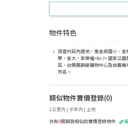
物件特色
頂堡村莊內建地，進金鼎國小、金
學、金大、家樂福<br /> 國家公
區、台開風獅爺購物中心及尚義機
市區。
類似物件實價登錄
(
0
)
1公里內 | 半年內 | 土地
共有
0
間與我相似的實價登錄物件