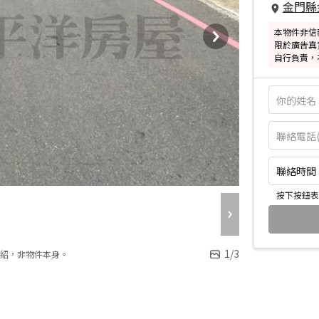
金門縣
本物件非信
限於廣告真
自行負責，
聯絡時間：皆
按下按鈕表
1
/
3
紹，非物件本身。