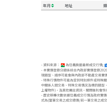
年月
地址
類
- 資料來源：
為信義房屋最新成交行情;
- 本實價登錄分類係綜合內政部實價登錄2
現類型、順序可能會與內政部不動產交易實
- 特殊行情物件可能為受到特別條件或特殊
中關係人間交易、特殊交易情況及標的類型、
上權物件)，及其他備註資訊，關閉後則會恢
- 歷史移轉次數依據信義成交行情及政府實
式為(當筆交易之成交總價/前一筆交易之成