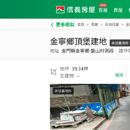
買屋
賣屋
更多相似
首頁
買屋
區域找屋
金
金寧鄉頂堡建地
非信義物件
地址
金門縣金寧鄉 盤山村測段
建坪
地坪
39.34坪
主建物
--
細項
非信義物件