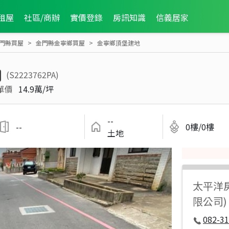
租屋
社區/商辦
實價登錄
房訊知識
信義居家
門縣買屋
金門縣金寧鄉買屋
金寧鄉頂堡建地
(S2223762PA)
單價
14.9萬/坪
--
--
0樓/0樓
土地
太平洋
限公司)
082-31