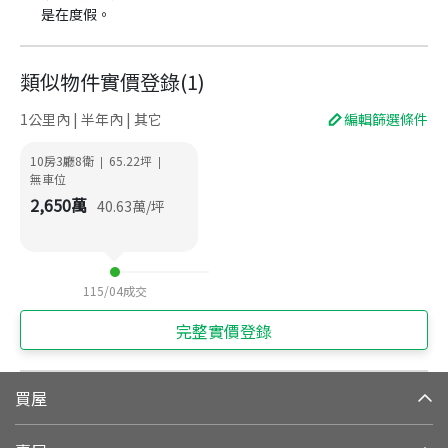
是在度假。
類似物件實價登錄
(
1
)
1公里內 | 半年內 | 其它
編輯篩選條件
10房3廳8衛
65.22
坪
|
|
無車位
2,650
萬
40.63
萬/坪
115/04
成交
完整實價登錄
買屋