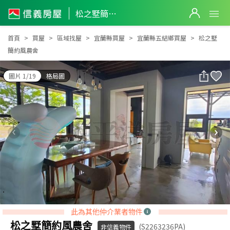
松之墅簡約風農舍
松之墅簡約風農舍
首頁
買屋
區域找屋
宜蘭縣買屋
宜蘭縣五結鄉買屋
松之墅
簡約風農舍
圖片 1/19
格局圖
此為其他仲介業者物件
松之墅簡約風農舍
(S2263236PA)
非信義物件