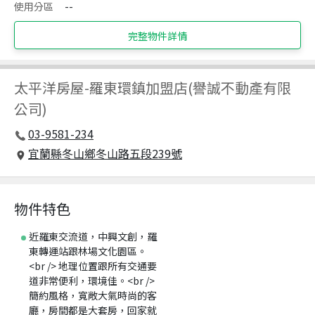
使用分區
--
完整物件詳情
太平洋房屋
-
羅東環鎮加盟店(譽誠不動產有限
公司)
03-9581-234
宜蘭縣冬山鄉冬山路五段239號
物件特色
近羅東交流道，中興文創，羅
東轉運站跟林場文化園區。
<br /> 地理位置跟所有交通要
道非常便利，環境佳。<br />
簡約風格，寬敞大氣時尚的客
廳，房間都是大套房，回家就