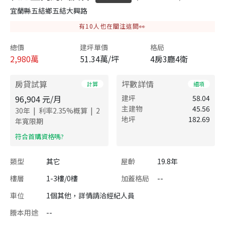
宜蘭縣五結鄉五結大興路
有
10
人也在關注這間👀
總價
建坪單價
格局
2,980
萬
51.34萬/坪
4房3廳4衛
房貸試算
坪數詳情
計算
細項
96,904
元/月
建坪
58.04
主建物
45.56
|
|
30
年
利率
2.35
%概算
2
地坪
182.69
年寬限期
​符合首購資格嗎?
類型
其它
屋齡
19.8年
樓層
1-3樓/0樓
加蓋格局
--
車位
1個其他，詳情請洽經紀人員
謄本用途
--