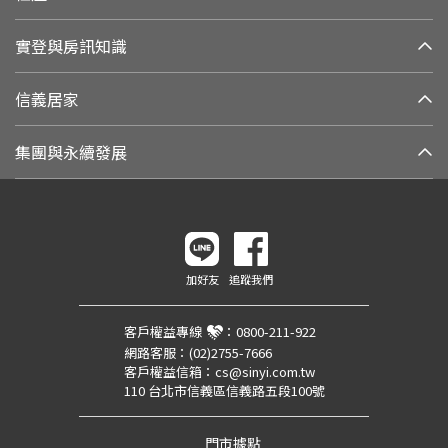
實登與房訊知識
信義居家
集團與永續發展
加好友
追蹤我們
客戶權益專線
：
0800-211-922
網路客服：
(02)2755-7666
客戶權益信箱：
cs@sinyi.com.tw
110 台北市信義區信義路五段100號
門市據點