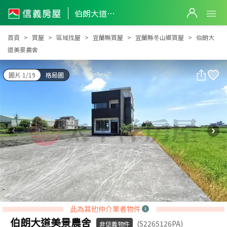
伯朗大道美景農舍
伯朗大道美景農舍
首頁
買屋
區域找屋
宜蘭縣買屋
宜蘭縣冬山鄉買屋
伯朗大
道美景農舍
圖片 1/19
格局圖
此為其他仲介業者物件
伯朗大道美景農舍
(S2265126PA)
非信義物件