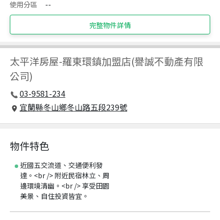
使用分區
--
完整物件詳情
太平洋房屋
-
羅東環鎮加盟店(譽誠不動產有限
公司)
03-9581-234
宜蘭縣冬山鄉冬山路五段239號
物件特色
近國五交流道、交通便利發
達。<br /> 附近民宿林立、周
邊環境清幽。<br /> 享受田園
美景、自住投資皆宜。