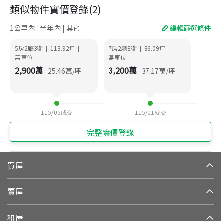
類似物件實價登錄
(
2
)
1公里內 | 半年內 | 其它
編輯篩選條件
5房2廳3衛
113.92
坪
7房2廳8衛
86.09
坪
|
|
|
|
無車位
無車位
2,900
萬
3,200
萬
25.46
萬/坪
37.17
萬/坪
115/05
成交
115/01
成交
完整實價登錄
買屋
賣屋
租屋