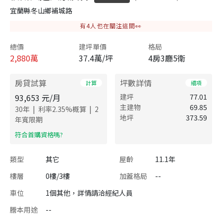
宜蘭縣冬山鄉補城路
有
4
人也在關注這間👀
總價
建坪單價
格局
2,880
萬
37.4萬/坪
4房3廳5衛
房貸試算
坪數詳情
計算
細項
93,653
元/月
建坪
77.01
主建物
69.85
|
|
30
年
利率
2.35
%概算
2
地坪
373.59
年寬限期
​符合首購資格嗎?
類型
其它
屋齡
11.1年
樓層
0樓/3樓
加蓋格局
--
車位
1個其他，詳情請洽經紀人員
謄本用途
--