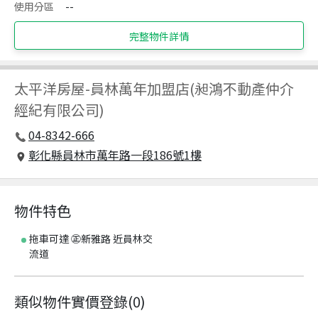
使用分區
--
完整物件詳情
太平洋房屋
-
員林萬年加盟店(昶鴻不動產仲介
經紀有限公司)
04-8342-666
彰化縣員林市萬年路一段186號1樓
物件特色
拖車可達 ㊣新雅路 近員林交
流道
類似物件實價登錄
(
0
)