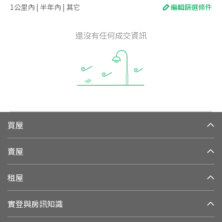
1公里內 | 半年內 | 其它
編輯篩選條件
還沒有任何成交資訊
買屋
賣屋
租屋
實登與房訊知識