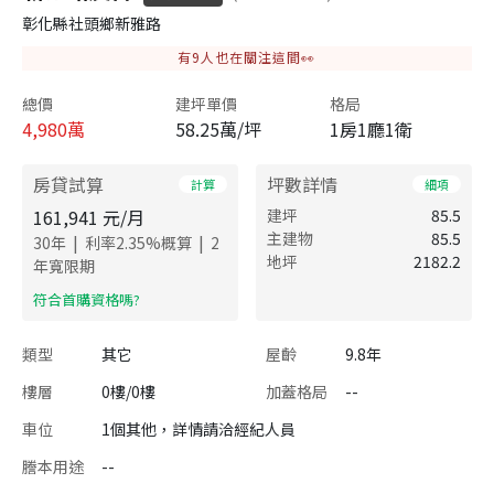
彰化縣社頭鄉新雅路
有
9
人也在關注這間👀
總價
建坪單價
格局
4,980
萬
58.25萬/坪
1房1廳1衛
房貸試算
坪數詳情
計算
細項
161,941
元/月
建坪
85.5
主建物
85.5
|
|
30
年
利率
2.35
%概算
2
地坪
2182.2
年寬限期
​符合首購資格嗎?
類型
其它
屋齡
9.8年
樓層
0樓/0樓
加蓋格局
--
車位
1個其他，詳情請洽經紀人員
謄本用途
--