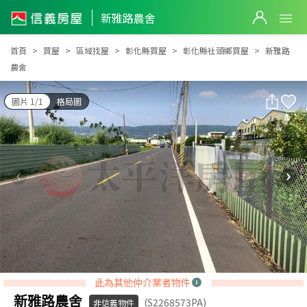
新雅路農舍
新雅路農舍
首頁
買屋
區域找屋
彰化縣買屋
彰化縣社頭鄉買屋
新雅路
農舍
圖片 1/1
格局圖
此為其他仲介業者物件
新雅路農舍
(S2268573PA)
非信義物件