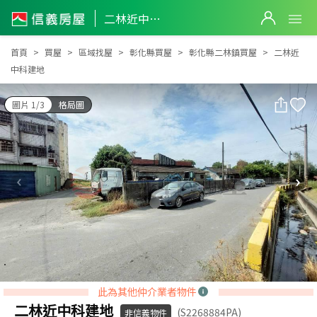
二林近中科建地
二林近中科建地
首頁
買屋
區域找屋
彰化縣買屋
彰化縣二林鎮買屋
二林近
中科建地
圖片 1/3
格局圖
此為其他仲介業者物件
二林近中科建地
(S2268884PA)
非信義物件