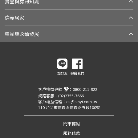
實登與房訊知識
信義居家
集團與永續發展
加好友
追蹤我們
客戶權益專線
：
0800-211-922
網路客服：
(02)2755-7666
客戶權益信箱：
cs@sinyi.com.tw
110 台北市信義區信義路五段100號
門市據點
服務條款