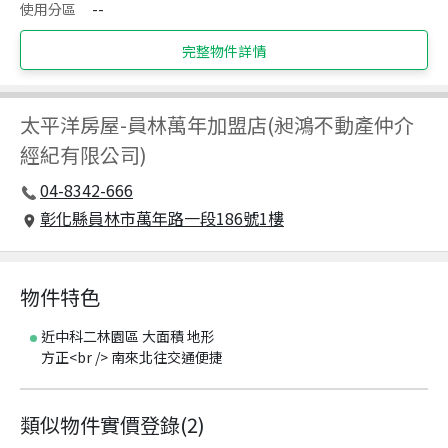
使用分區
--
完整物件詳情
太平洋房屋
-
員林萬年加盟店(昶鴻不動產仲介
經紀有限公司)
04-8342-666
彰化縣員林市萬年路一段186號1樓
物件特色
近中科二林園區 大面積 地形
方正<br /> 南來北往交通便捷
類似物件實價登錄
(
2
)