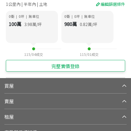
1公里內 | 半年內 | 土地
編輯篩選條件
0衛
0
坪
無車位
0衛
0
坪
無車位
|
|
|
|
100
萬
980
萬
3.98
萬/坪
0.82
萬/坪
115/04
成交
115/01
成交
完整實價登錄
買屋
賣屋
租屋