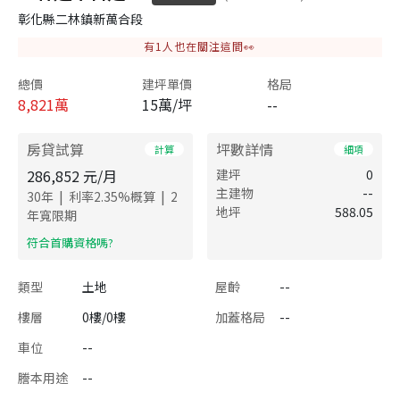
彰化縣二林鎮新萬合段
有
1
人也在關注這間👀
總價
建坪單價
格局
8,821
萬
15萬/坪
--
房貸試算
坪數詳情
計算
細項
286,852
元/月
建坪
0
主建物
--
|
|
30
年
利率
2.35
%概算
2
地坪
588.05
年寬限期
​符合首購資格嗎?
類型
土地
屋齡
--
樓層
0樓/0樓
加蓋格局
--
車位
--
謄本用途
--