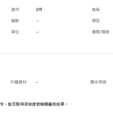
建坪
0坪
格局
屋齡
--
類型
車位
--
邊間/暗房
外牆建材
--
謄本用途
令，能否取得須俟建管機關審核結果。