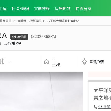
租屋
社區/商辦
實價登錄
房訊知識
信義居家
蘭縣買屋
宜蘭縣三星鄉買屋
八王城大面寬足坪農地Ａ
地Ａ
(S2326368PA)
非信義物件
價
1.48萬/坪
--
--
0樓/0樓
土地
太平洋
美之地
03-961