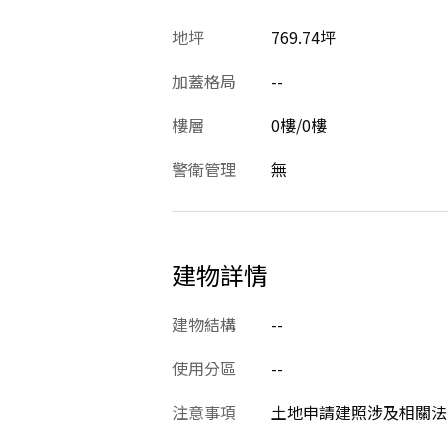
地坪
769.74坪
加蓋格局
--
樓層
0樓/0樓
警衛管理
無
建物詳情
建物結構
--
使用分區
--
注意事項
土地申請建照涉及相關法