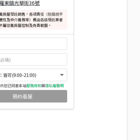
羅東鎮光華街36號
義房屋受託銷售，各項責任（包括但不
實性及仲介義務等）概由各該受託業者
不屬信義房屋控制及負責範圍。
可(9:00-21:00)
示您已同意本站
服務條款
與
隱私權聲明
預約看屋