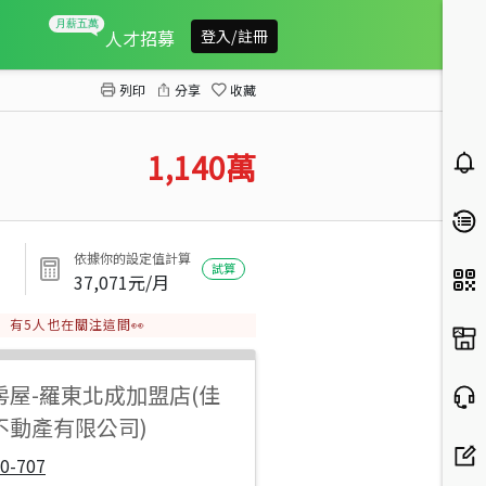
八王城大面寬足坪農地Ａ
人才招募
登入/註冊
列印
分享
收藏
1,140
萬
依據你的設定值計算
試算
37,071
元/月
有
5
人也在關注這間👀
房屋
-
羅東北成加盟店(佳
不動產有限公司)
0-707