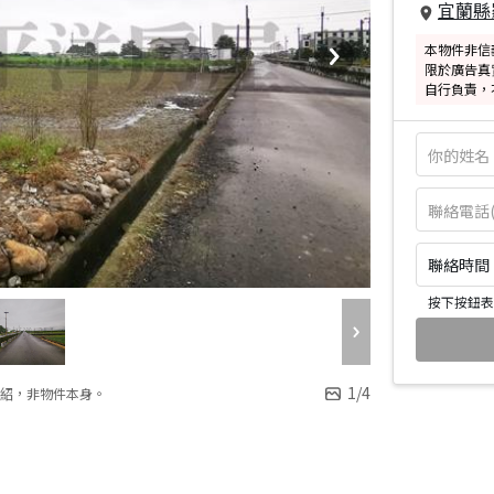
宜蘭縣
本物件非信
限於廣告真
自行負責，
聯絡時間：皆
按下按鈕表
1
/
4
紹，非物件本身。