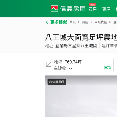
買屋
賣屋
更多相似
首頁
買屋
區域找屋
宜
八王城大面寬足坪農
地址
宜蘭縣三星鄉八王城段
建坪單
地坪
769.74坪
主建物
--
細項
非信義物件